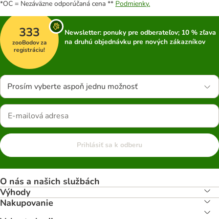
*OC = Nezáväzne odporúčaná cena **
Podmienky.
333
Newsletter: ponuky pre odberateľov; 10 % zľava
na druhú objednávku pre nových zákazníkov
zooBodov za
registráciu!
Prosím vyberte aspoň jednu možnosť
Prihlásiť sa k odberu
O nás a našich službách
Výhody
Nakupovanie