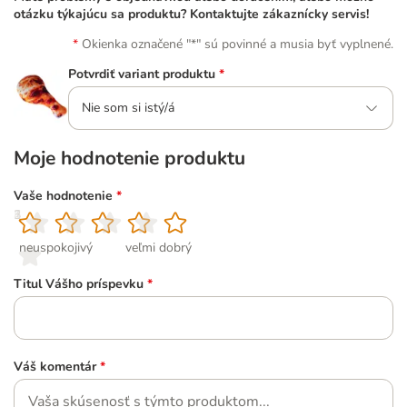
otázku týkajúcu sa produktu? Kontaktujte zákaznícky servis!
Okienka označené "*" sú povinné a musia byť vyplnené.
Potvrdiť variant produktu
*
Nie som si istý/á
Moje hodnotenie produktu
Vaše hodnotenie
*
1
2
3
4
5
neuspokojivý
veľmi dobrý
Titul Vášho príspevku
*
Váš komentár
*