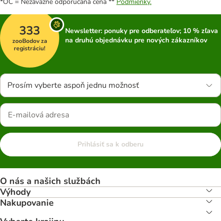
*OC = Nezáväzne odporúčaná cena **
Podmienky.
333
Newsletter: ponuky pre odberateľov; 10 % zľava
na druhú objednávku pre nových zákazníkov
zooBodov za
registráciu!
Prosím vyberte aspoň jednu možnosť
Prihlásiť sa k odberu
O nás a našich službách
Výhody
Nakupovanie