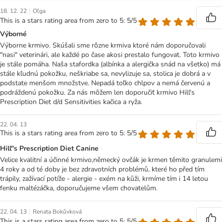
|
18. 12. 22
Oľga
This is a stars rating area from zero to 5: 5/5
Výborné
Výborne krmivo. Skúšali sme rôzne krmiva ktoré nám doporučovali
"nasi" veterinári, ale každé po čase akosi prestalo fungovat. Toto krmivo
je stále pomáha. Naša stafordka (albínka a alergička snád na všetko) má
stále kľudnú pokožku, neškriabe sa, nevylizuje sa, stolica je dobrá a v
podstate menšom množstve. Nepadá toľko chlpov a nemá červenú a
podráždenú pokožku. Za nás môžem len doporučiť krmivo Hill's
Prescription Diet d/d Sensitivities kačica a ryža.
22. 04. 13
This is a stars rating area from zero to 5: 5/5
Hill"s Prescription Diet Canine
Velice kvalitní a účinné krmivo,německý ovčák je krmen těmito granulemi
4 roky a od té doby je bez zdravotních problémů, které ho před tím
trápily, zažívací potíže - alergie - exém na kůži, krmíme tím i 14 letou
fenku maltézáčka, doporučujeme všem chovatelům.
|
22. 04. 13
Renata Bokůvková
This is a stars rating area from zero to 5: 5/5