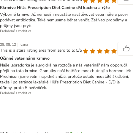
Kkrmivo Hill's Prescription Diet Canine d/d kachna a rýže
Výborné krmivo! Již nemusím neustále navštěvovat veterináře a psovi
podávat antibiotika. Také nemusíme běhat venčit. Zažívací probélmy a
průjmy jsou pryč.
Preložené z zoohit.cz
|
28. 08. 12
Ivana
This is a stars rating area from zero to 5: 5/5
Účinné veterinární krmivo
Naše labradorka je alergická na roztoče a náš veterinář nám doporučil
přejít na toto krmivo. Granulky naší holčičce moc chutnají a hormon. lék
Prednison jsme velmi rapidně snížili, protože ustalo neustálé škrábání,
takže i po stránce lékařské Hill's Prescription Diet Canine - D/D je
účinný, proto 5 hvězdiček.
Preložené z zoohit.cz