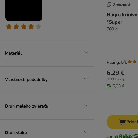
2 možností
Hugro krmivo
"Super"
700 g
Materiál
Rating: 5/5
6,29 €
Vlastnosti podstielky
8,99 € / kg
5,98 €
Druh malého zvieraťa
Prida
Druh vtáka