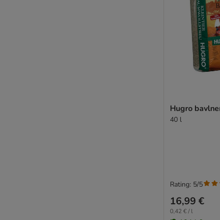
Hugro bavlne
40 l
Rating: 5/5
16,99 €
0,42 € / l