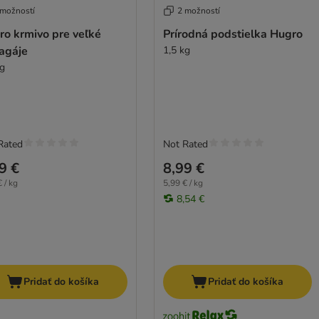
 možností
2 možností
ro krmivo pre veľké
Prírodná podstielka Hugro
agáje
1,5 kg
kg
Rated
Not Rated
9 €
8,99 €
 / kg
5,99 € / kg
8,54 €
Pridať do košíka
Pridať do košíka