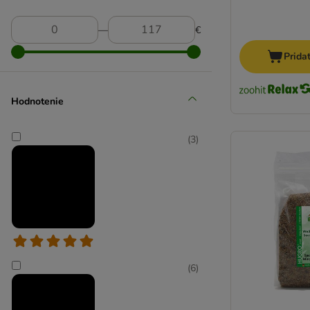
―
€
Prida
Hodnotenie
(
3
)
(
6
)