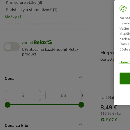
Krmivo pre vtáky
(
8
)
Podstielky a starostlivosť
(
1
)
Mačky
(
1
)
Na naš
nevyhn
Doplnkové a veterinárne krmivo
(
1
)
Vaším 
Psy
(
1
)
zlepší
Doplnkové a veterinárne krmivo
(
1
)
a rekl
Ďalšie
Všetko pre staršie psy
(
1
)
5% zľava na každý zoohit Relax
účele 
Hugro machov
+ VET diéta
(
1
)
produkt
cca 30 cm, 2 trs
Veterinárne krmivo pre mačky
(
1
)
Upravi
Veterinárne krmivo pre psy
(
1
)
Cena
―
€
Not Rated
8,49 €
116,30 € / kg
8,07 €
Cena za kilo