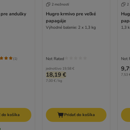
2 možností
2
 pre andulky
Hugro krmivo pre veľké
Hug
papagáje
pap
Výhodné balenie: 2 x 1,3 kg
1,3 
Not Rated
Not 
(
1
)
9,7
jednotlivo
19,58 €
18,19 €
7,53 €
7,00 € / kg
ť do košíka
Pridať do košíka