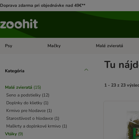
Doprava zdarma pri objednávke nad 49€**
Psy
Mačky
Malé zvieratá
Otvoriť menu: Psy
Otvoriť menu: Mačky
Tu nájd
Kategória
1 - 23 z 23 výsle
Malé zvieratá
(
15
)
Seno a podstielky
(
12
)
product items ha
Doplnky do klietky
(
1
)
Krmivo pre hlodavce
(
1
)
Starostlivosť o hlodavce
(
1
)
Maškrty a doplnkové krmivo
(
1
)
Vtáky
(
9
)