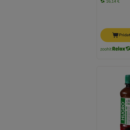
16,14 €
Prida