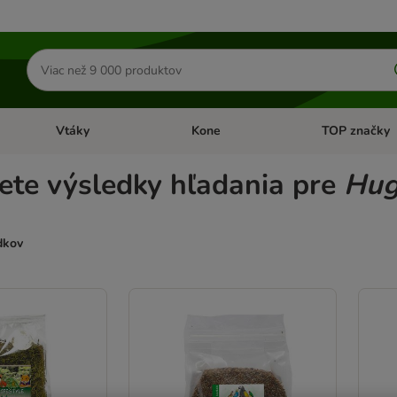
Hľadať
produkty
Vtáky
Kone
TOP značky
Otvoriť menu: Malé zvieratá
Otvoriť menu: Vtáky
Otvoriť menu: 
ete výsledky hľadania pre
Hug
dkov
ve been changed