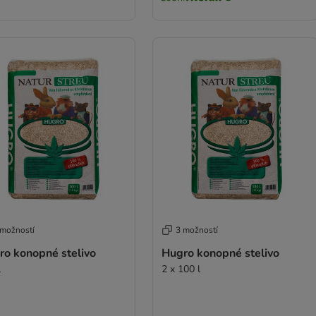
 možností
3 možností
ro konopné stelivo
Hugro konopné stelivo
l
2 x 100 l