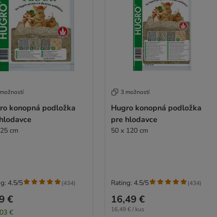
 možností
3 možností
ro konopná podložka
Hugro konopná podložka
 hlodavce
pre hlodavce
 25 cm
50 x 120 cm
g: 4.5/5
Rating: 4.5/5
(
434
)
(
434
)
9 €
16,49 €
16,49 € / kus
,03 €