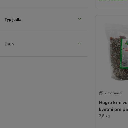
Typ jedla
Druh
2 možností
Hugro krmivo
kvetmi pre p
2,8 kg