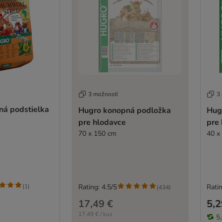
3 možností
3
ná podstielka
Hugro konopná podložka
Hug
pre hlodavce
pre
70 x 150 cm
40 x
(
1
)
Rating: 4.5/5
Ratin
(
434
)
17,49 €
5,2
17,49 € / kus
5