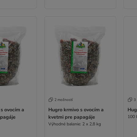
2 možností
3
 s ovocím a
Hugro krmivo s ovocím a
Hug
apagáje
kvetmi pre papagáje
100 
Výhodné balenie: 2 x 2,8 kg