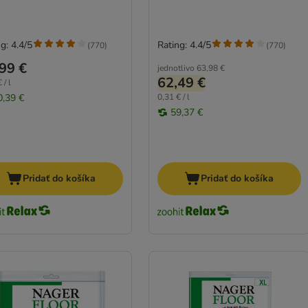
g: 4.4/5
Rating: 4.4/5
(
770
)
(
770
)
99 €
jednotlivo
63,98 €
62,49 €
 / l
0,39 €
0,31 € / l
59,37 €
Pridať do košíka
Pridať do košíka