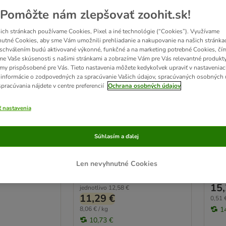
Pomôžte nám zlepšovať zoohit.sk!
ich stránkach používame Cookies, Pixel a iné technológie (“Cookies”). Využívame
utné Cookies, aby sme Vám umožnili prehliadanie a nakupovanie na našich stránkac
schválením budú aktivované výkonné, funkčné a na marketing potrebné Cookies, čí
me Vaše skúsenosti s našimi stránkami a zobrazíme Vám pre Vás relevantné produkty
amy prispôsobené pre Vás. Tieto nastavenia môžete kedykoľvek upraviť v nastaveniac
2 možností
3
 informácie o zodpovedných za spracúvanie Vašich údajov, spracúvaných osobných 
spracúvania nájdete v centre preferencií
Ochrana osobných údajov
é lôžko
Hugro krmivo pre andulky
Hug
y
"Super"
30 l
ť nastavenia
Výhodné balenie: 2 x 700 g
Súhlasím a ďalej
Len nevyhnutné Cookies
Rating: 5/5
Ratin
(
1
)
15,
jednotlivo
12,58 €
11,29 €
0,51 €
8,06 € / kg
1
10,73 €