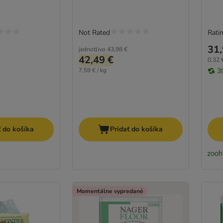
Not Rated
Ratin
31,
jednotlivo
43,98 €
42,49 €
0,32 €
7,59 € / kg
3
ť do košíka
Pridať do košíka
Momentálne vypredané