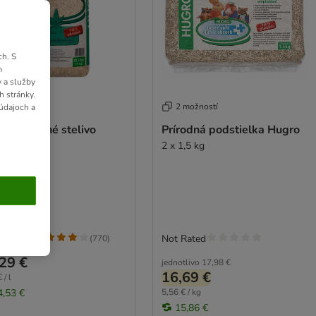
h. S
m
 a služby
h stránky.
 možností
2 možností
údajoch a
ro konopné stelivo
Prírodná podstielka Hugro
2 x 1,5 kg
g: 4.4/5
Not Rated
(
770
)
29 €
jednotlivo
17,98 €
16,69 €
 / l
4,53 €
5,56 € / kg
15,86 €