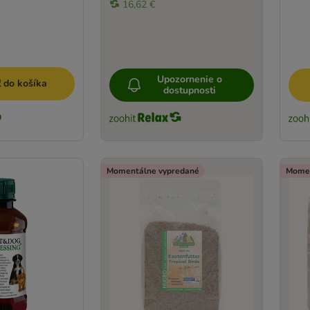
16,62 €
Upozornenie o
ť do košíka
dostupnosti
Momentálne vypredané
Momen