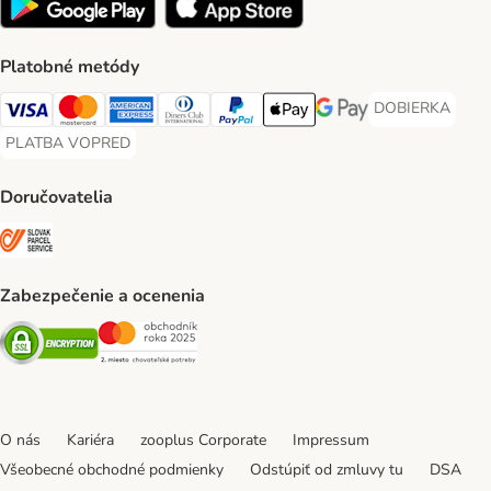
Platobné metódy
DOBIERKA
DOBIERKA Paym
Visa Payment Method
Mastercard Payment Method
American Express Payment Method
Diners Club Payment Method
PayPal Payment Method
Apple Pay Payment Method
Google Pay Payment Me
PLATBA VOPRED
PLATBA VOPRED Payment Method
Doručovatelia
SLOVAK PARCEL SERVICE Shipping Method
Zabezpečenie a ocenenia
Security
Security
O nás
Kariéra
zooplus Corporate
Impressum
Všeobecné obchodné podmienky
Odstúpiť od zmluvy tu
DSA