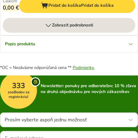
Celkom
Pridať do košíka
Pridať do košíka
0,00 €
Zobraziť podrobnosti
Popis produktu
*OC = Nezáväzne odporúčaná cena **
Podmienky.
333
Newsletter: ponuky pre odberateľov; 10 % zľava
na druhú objednávku pre nových zákazníkov
zooBodov za
registráciu!
Prosím vyberte aspoň jednu možnosť