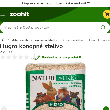
Doprava zdarma pri objednávke nad 49€**
Kategórie
Hľadať
produkty
Malé zvieratá
Seno a podstielky
Konopné stelivo
Hugro konopné 
Hugro konopné stelivo
2 x 100 l
Ohodnoťte tento produkt!
(
0
)