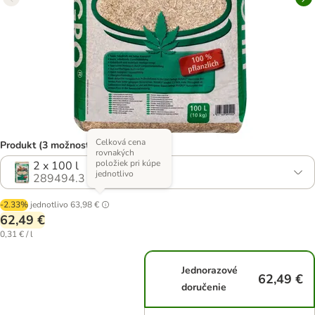
Celková cena
Produkt (3 možností)
rovnakých
položiek pri kúpe
2 x 100 l
jednotlivo
289494.3
-2.33%
jednotlivo
63,98 €
62,49 €
0,31 € / l
Jednorazové
62,49 €
doručenie