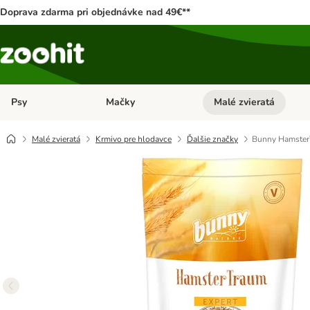
Doprava zdarma pri objednávke nad 49€**
Psy
Mačky
Malé zvieratá
Otvoriť menu: Psy
Otvoriť menu: Mačky
Malé zvieratá
Krmivo pre hlodavce
Ďalšie značky
Bunny Hamster