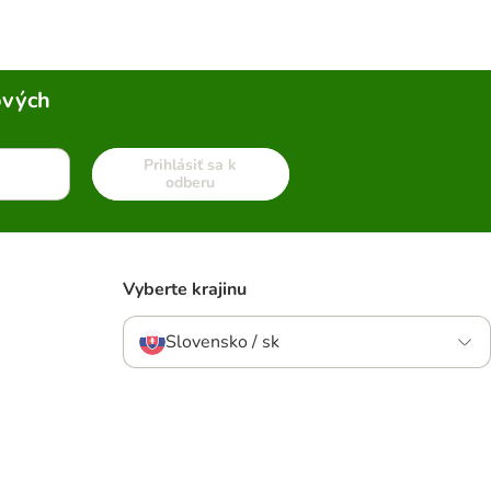
ových
Prihlásiť sa k
odberu
Vyberte krajinu
Slovensko / sk