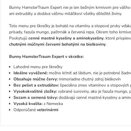
Bunny HamsterTraum Expert nie je len bežným krmivom pre vášho šk
ani extrudáty a dodáva vášmu miláčikovi všetky dôležité živiny.
Toto menu pre škrečky je bohaté na vitamíny a stopové prvky vďa
prísady, fazuľa mungo, paštrnák a červená repa. Okrem toho krmi
Poskytujú
cenné mastné kyseliny a aminokyseliny
, ktoré prispie
chutnými múčnymi červami bohatými na bielkoviny
.
Bunny HamsterTraum Expert v skratke:
Lahodné menu pre škrečky
Ideálne vyvážené:
možno kŕmiť ad libitum, nie je potrebné žiad
Obsahuje múčne červy:
mimoriadne chutný zdroj bielkovín
Bez peliet a extrudátov:
špeciálna zmes vitamínov a stopových 
Vysokokvalitné zložky:
vybrané suroviny, ako je fazuľa mungo, 
Sezam a semená trávy:
dodávajú cenné mastné kyseliny a amin
Vysoká kvalita:
z Nemecka
Odporúčané
veterinármi