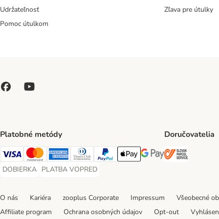
Udržateľnosť
Zľava pre útulky
Pomoc útulkom
Platobné metódy
Doručovatelia
SLOVAK P
Visa Payment Method
Mastercard Payment Method
American Express Payment Method
Diners Club Payment Method
PayPal Payment Method
Apple Pay Payment Method
Google Pay Payment Me
DOBIERKA
PLATBA VOPRED
DOBIERKA Payment Method
PLATBA VOPRED Payment Method
O nás
Kariéra
zooplus Corporate
Impressum
Všeobecné o
Affiliate program
Ochrana osobných údajov
Opt-out
Vyhláseni