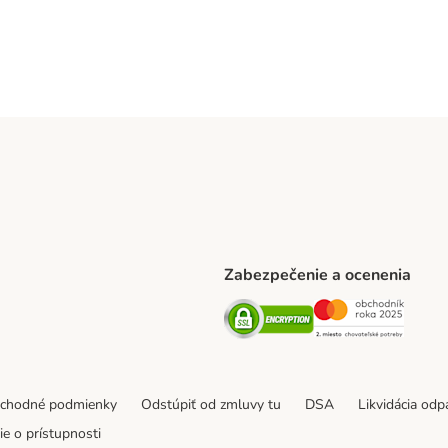
Zabezpečenie a ocenenia
ARCEL SERVICE Shipping Method
Security
Securit
thod
bchodné podmienky
Odstúpiť od zmluvy tu
DSA
Likvidácia od
e o prístupnosti