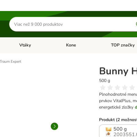
Hľadať
produkty
Vtáky
Kone
TOP značky
Otvoriť menu: Malé zvieratá
Otvoriť menu: Vtáky
Otvoriť menu: 
Traum Expert
Bunny H
500 g
Plnohodnotné menu p
prvkov VitalPlus, m
energetické zložky
ď
Produkt (2 možnost
500 g
2003551.