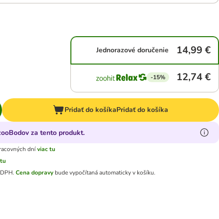
14,99 €
Jednorazové doručenie
12,74 €
-15%
Pridať do košíka
Pridať do košíka
zooBodov za tento produkt.
racovných dní
viac tu
 tu
e DPH
.
Cena dopravy
bude vypočítaná automaticky v košíku.