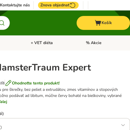
Kontaktujte nás
Znova objednať
Košík
+ VET diéta
% Akcie
Kone
Otvoriť menu: TOP značky
Otvoriť menu: + VET diéta
amsterTraum Expert
Ohodnoťte tento produkt!
(
0
)
re škrečky, bez peliet a extrudátov, zmes vitamínov a stopových
ožno podávať ad libitum, múčne červy bohaté na bielkoviny, vybrané
alej
í)
0