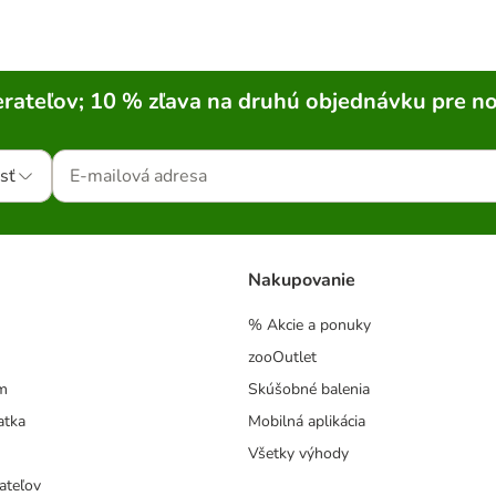
rateľov; 10 % zľava na druhú objednávku pre n
sť
Nakupovanie
% Akcie a ponuky
zooOutlet
m
Skúšobné balenia
atka
Mobilná aplikácia
Všetky výhody
ateľov