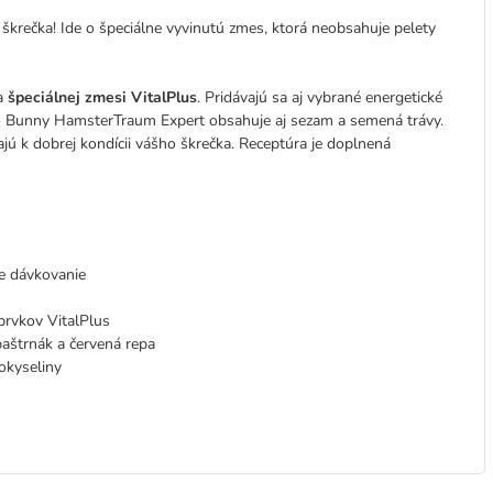
rečka! Ide o špeciálne vyvinutú zmes, ktorá neobsahuje pelety
ka
špeciálnej zmesi VitalPlus
. Pridávajú sa aj vybrané energetické
vo Bunny HamsterTraum Expert obsahuje aj sezam a semená trávy.
vajú k dobrej kondícii vášho škrečka. Receptúra je doplnená
ne dávkovanie
prvkov VitalPlus
paštrnák a červená repa
okyseliny