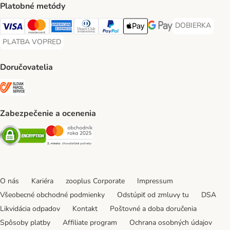
Platobné metódy
DOBIERKA
DOBIERKA Paym
Visa Payment Method
Mastercard Payment Method
American Express Payment Method
Diners Club Payment Method
PayPal Payment Method
Apple Pay Payment Method
Google Pay Payment Me
PLATBA VOPRED
PLATBA VOPRED Payment Method
Doručovatelia
SLOVAK PARCEL SERVICE Shipping Method
Zabezpečenie a ocenenia
Security
Security
O nás
Kariéra
zooplus Corporate
Impressum
Všeobecné obchodné podmienky
Odstúpiť od zmluvy tu
DSA
Likvidácia odpadov
Kontakt
Poštovné a doba doručenia
Spôsoby platby
Affiliate program
Ochrana osobných údajov