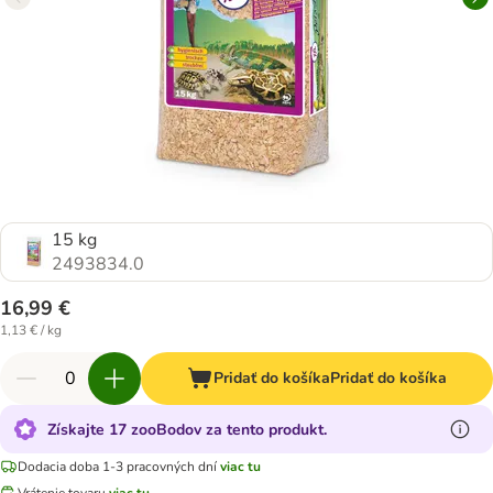
15 kg
2493834.0
16,99 €
1,13 € / kg
Pridať do košíka
Pridať do košíka
Získajte 17 zooBodov za tento produkt.
Dodacia doba 1-3 pracovných dní
viac tu
Vrátenie tovaru
viac tu