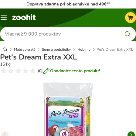
Doprava zdarma pri objednávke nad 49€**
Kategórie
Hľadať
produkty
Malé zvieratá
Seno a podstielky
Hobliny
Pet's Dream Extra XXL
Pet's Dream Extra XXL
15 kg
Ohodnoťte tento produkt!
(
0
)