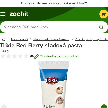
Doprava zdarma pri objednávke nad 49€**
Kategórie
Hľadať
produkty
Malé zvieratá
Maškrty a doplnkové krmivo
Vitamíny a doplnky krmiv
Trixie Red Berry sladová pasta
100 g
Ohodnoťte tento produkt!
(
0
)