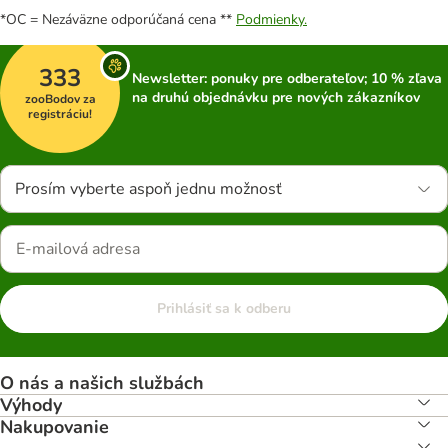
*OC = Nezáväzne odporúčaná cena **
Podmienky.
333
Newsletter: ponuky pre odberateľov; 10 % zľava
na druhú objednávku pre nových zákazníkov
zooBodov za
registráciu!
Prosím vyberte aspoň jednu možnosť
Prihlásiť sa k odberu
O nás a našich službách
Výhody
Nakupovanie