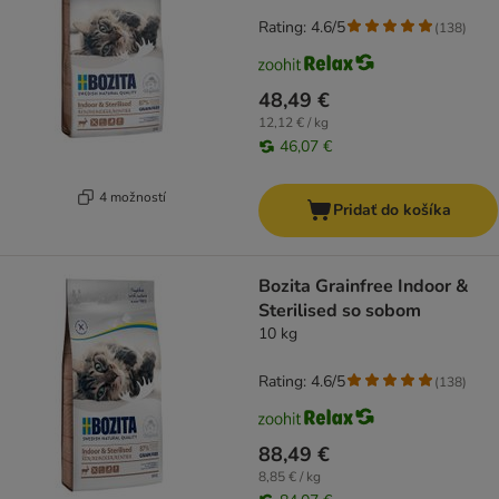
Rating: 4.6/5
(
138
)
48,49 €
12,12 € / kg
46,07 €
4 možností
Pridať do košíka
Bozita Grainfree Indoor &
Sterilised so sobom
10 kg
Rating: 4.6/5
(
138
)
88,49 €
8,85 € / kg