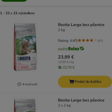
1 - 23 z 23 výsledkov
product items have been changed
Bozita Large bez pšenice
2 kg
Rating: 4.4/5
(
47
)
23,99 €
12,00 € / kg
22,79 €
Pridať do košíka
4 možností
Bozita Large bez pšenice
2 x 2 kg