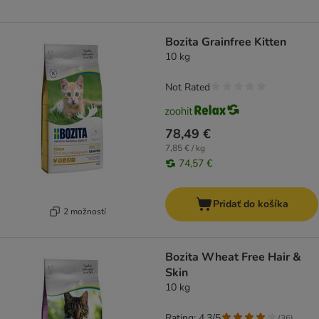
Bozita Grainfree Kitten
10 kg
Not Rated
78,49 €
7,85 € / kg
74,57 €
Pridať do košíka
2 možností
Bozita Wheat Free Hair &
Skin
10 kg
Rating: 4.3/5
(
36
)