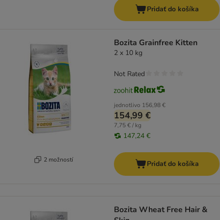
Pridať do košíka
Bozita Grainfree Kitten
2 x 10 kg
Not Rated
jednotlivo
156,98 €
154,99 €
7,75 € / kg
147,24 €
2 možností
Pridať do košíka
Bozita Wheat Free Hair &