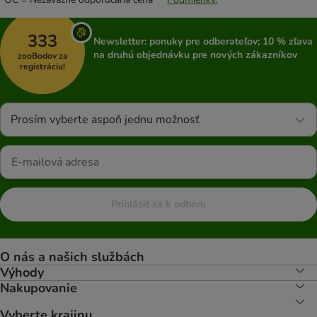
333
Newsletter: ponuky pre odberateľov; 10 % zľava
na druhú objednávku pre nových zákazníkov
zooBodov za
registráciu!
Prosím vyberte aspoň jednu možnosť
Prihlásiť sa k odberu
O nás a našich službách
Výhody
Nakupovanie
Vyberte krajinu