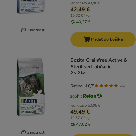
jednotlivo
43,98 €
42,49 €
10,62 € / kg
40,37 €
3 možností
Pridať do košíka
Bozita Grainfree Active &
Sterilised jahňacie
2 x 2 kg
Rating: 4.8/5
(
96
)
jednotlivo
50,98 €
49,49 €
12,37 € / kg
47,02 €
3 možností