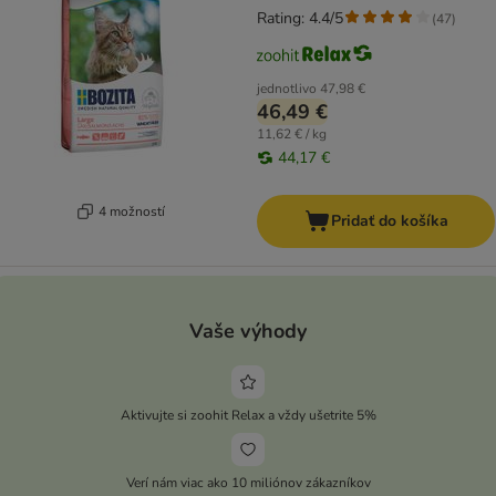
Rating: 4.4/5
(
47
)
jednotlivo
47,98 €
46,49 €
11,62 € / kg
44,17 €
4 možností
Pridať do košíka
Vaše výhody
Aktivujte si zoohit Relax a vždy ušetrite 5%
Verí nám viac ako 10 miliónov zákazníkov