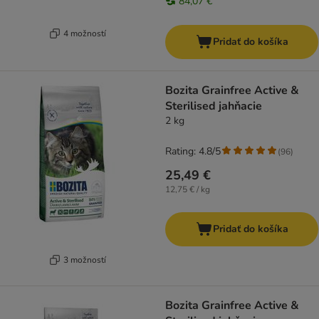
84,07 €
4 možností
Pridať do košíka
Bozita Grainfree Active &
Sterilised jahňacie
2 kg
Rating: 4.8/5
(
96
)
25,49 €
12,75 € / kg
Pridať do košíka
3 možností
Bozita Grainfree Active &