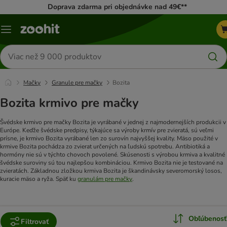
Doprava zdarma pri objednávke nad 49€**
Kategórie
Hľadať
produkty
Mačky
Granule pre mačky
Bozita
Bozita krmivo pre mačky
Švédske krmivo pre mačky Bozita je vyrábané v jednej z najmodernejších produkcii v
Európe. Keďže švédske predpisy, týkajúce sa výroby krmív pre zvieratá, sú veľmi
prísne, je krmivo Bozita vyrábané len zo surovín najvyššej kvality. Mäso použité v
krmive Bozita pochádza zo zvierat určených na ľudskú spotrebu. Antibiotiká a
hormóny nie sú v týchto chovoch povolené. Skúsenosti s výrobou krmiva a kvalitné
švédske suroviny sú tou najlepšou kombináciou. Krmivo Bozita nie je testované na
zvieratách. Základnou zložkou krmiva Bozita je škandinávsky severomorský losos,
kuracie mäso a ryža. Späť ku
granulám pre mačky
.
Obľúbenosť
Filtrovať