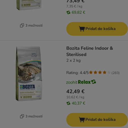
73,49 €
7,35 € / kg
69,82 €
3 možností
Pridať do košíka
Bozita Feline Indoor &
Sterilised
2 x 2 kg
Rating: 4.4/5
(
283
)
42,49 €
10,62 € / kg
40,37 €
3 možností
Pridať do košíka