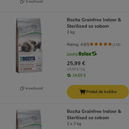
3 možností
Bozita Grainfree Indoor &
Sterilised so sobom
2 kg
Rating: 4.6/5
(
138
)
25,99 €
13,00 € / kg
24,69 €
4 možností
Pridať do košíka
Bozita Grainfree Indoor &
Sterilised so sobom
2 x 2 kg