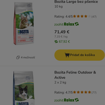
Bozita Large bez pšenice
10 kg
Rating: 4.4/5
(
47
)
71,49 €
7,15 € / kg
67,92 €
Pridať do košíka
4 možností
Bozita Feline Outdoor &
Active
2 x 2 kg
Rating: 4.7/5
(
77
)