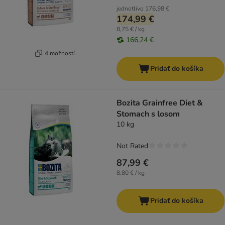
jednotlivo
176,98 €
174,99 €
8,75 € / kg
166,24 €
4 možností
Pridať do košíka
Bozita Grainfree Diet &
Stomach s losom
10 kg
Not Rated
87,99 €
8,80 € / kg
Pridať do košíka