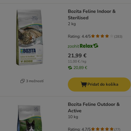
Bozita Feline Indoor &
Sterilised
2 kg
Rating: 4.4/5
(
283
)
21,99 €
11,00 € / kg
20,89 €
3 možností
Pridať do košíka
Bozita Feline Outdoor &
Active
10 kg
Rating: 4.7/5
(
77
)