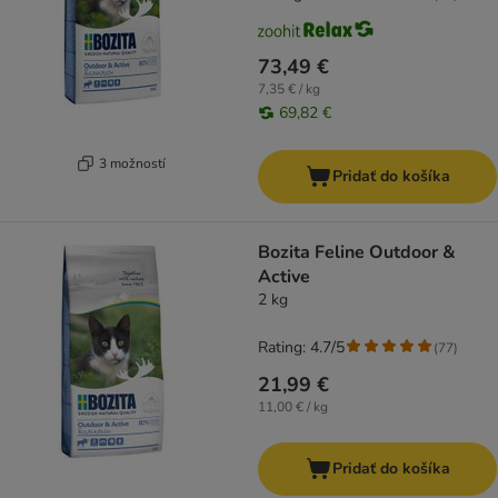
73,49 €
7,35 € / kg
69,82 €
3 možností
Pridať do košíka
Bozita Feline Outdoor &
Active
2 kg
Rating: 4.7/5
(
77
)
21,99 €
11,00 € / kg
Pridať do košíka