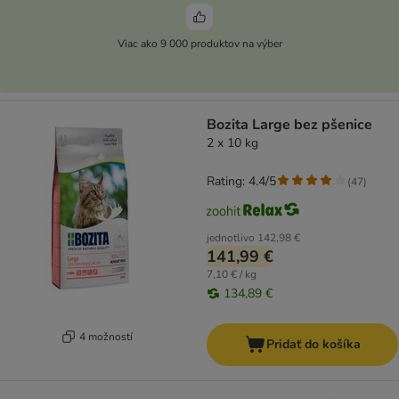
Viac ako 9 000 produktov na výber
Bozita Large bez pšenice
2 x 10 kg
Rating: 4.4/5
(
47
)
jednotlivo
142,98 €
141,99 €
7,10 € / kg
134,89 €
4 možností
Pridať do košíka