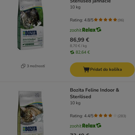
Sterilised jahňacie
10 kg
Rating: 4.8/5
(
96
)
86,99 €
8,70 € / kg
82,64 €
3 možností
Pridať do košíka
Bozita Feline Indoor &
Sterilised
10 kg
Rating: 4.4/5
(
283
)