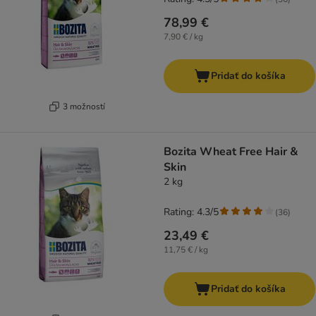
78,99 €
7,90 € / kg
Pridať do košíka
3 možností
Bozita Wheat Free Hair &
Skin
2 kg
Rating: 4.3/5
(
36
)
23,49 €
11,75 € / kg
Pridať do košíka