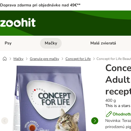
Doprava zdarma pri objednávke nad 49€**
Psy
Mačky
Malé zvieratá
Otvoriť menu: Psy
Otvoriť menu: Mačky
Mačky
Granule pre mačky
Concept for Life
Concept for Life Beau
Conce
Adult
recep
400 g
This is a stars
Ohodnoťte
Novinka: Tera
prirodzenú pi