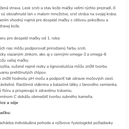
ná strava. Lesk srsti a stav kože mačky veľmi rýchlo prezradí, či
bo sú obsiahnuté len v malom množstve, srsť stráca na svojej kráse.
žením vhodný najmä pre dospelé mačky s citlivou pokožkou a
dravej kože.
mieru pre dospelé mačky od 1. roka:
ch rias môžu podporovať prirodzenú farbu srsti.
icky viazaným zinkom, ako aj s cennými omega-3 a omega-6
ožu vašej mačky.
syllia, sušené repné rezky a lignocelulóza môžu znížiť tvorbu
aniu prehltnutých chlpov.
znížiť hodnotu pH moču a podporiť tak zdravie močových ciest.
áviteľné. Rastlinná vláknina a balastné látky z ľanového semienka,
 flóru a prispievajú k zdravému tráveniu.
amínom C dokážu obmedziť tvorbu zubného kameňa.
rice a sóje
mačku:
nachádza individuálna pohoda a výživovo fyziologické požiadavky