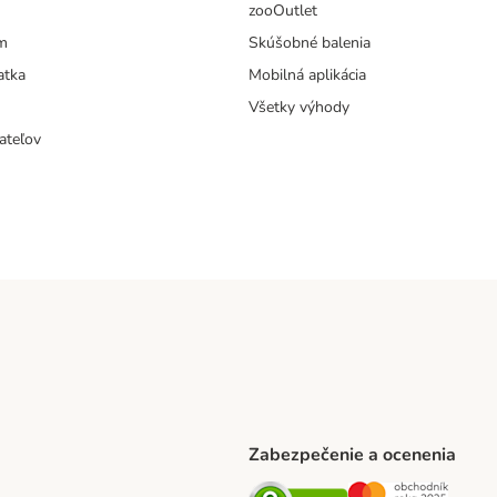
zooOutlet
m
Skúšobné balenia
atka
Mobilná aplikácia
Všetky výhody
ateľov
Zabezpečenie a ocenenia
ARCEL SERVICE Shipping Method
Security
Securit