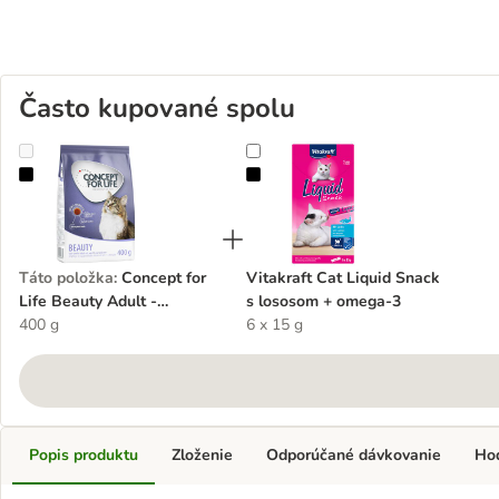
Často kupované spolu
Concept for Life Beauty Adult - Vylepšená receptúra!
Vitakraft Cat Liquid Snack s los
Táto položka
:
Concept for
Vitakraft Cat Liquid Snack
Life Beauty Adult -
s lososom + omega-3
Vylepšená receptúra!
400 g
6 x 15 g
Popis produktu
Zloženie
Odporúčané dávkovanie
Ho