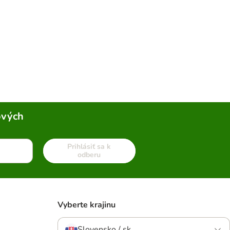
ových
Prihlásiť sa k
odberu
Vyberte krajinu
Slovensko / sk