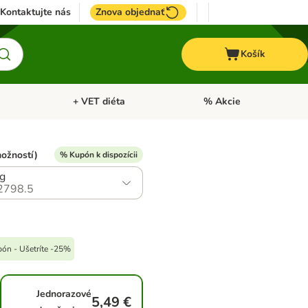
Kontaktujte nás
Znova objednať
Košík
+ VET diéta
% Akcie
Kone
Otvoriť menu: TOP značky
Otvoriť menu: + VET diéta
možností)
% Kupón k dispozícii
g
2798.5
pón - Ušetríte -25%
Jednorazové
5,49 €