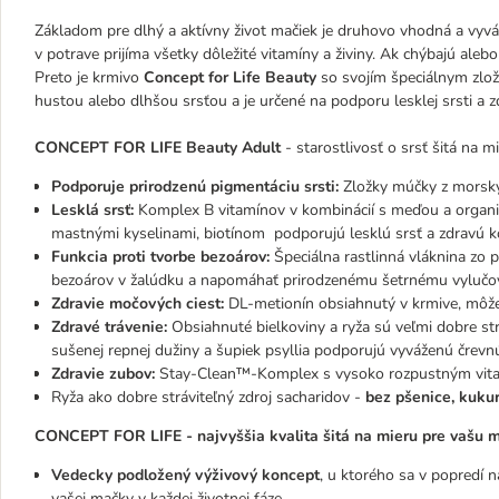
Základom pre dlhý a aktívny život mačiek je druhovo vhodná a vyváže
v potrave prijíma všetky dôležité vitamíny a živiny. Ak chýbajú ale
Preto je krmivo
Concept for Life Beauty
so svojím špeciálnym zlo
hustou alebo dlhšou srsťou a je určené na podporu lesklej srsti a z
CONCEPT FOR LIFE Beauty Adult
- starostlivosť o srsť šitá na 
Podporuje prirodzenú pigmentáciu srsti:
Zložky múčky z morský
Lesklá srsť:
Komplex B vitamínov v kombinácií s meďou a organ
mastnými kyselinami, biotínom podporujú lesklú srsť a zdravú k
Funkcia proti tvorbe bezoárov:
Špeciálna rastlinná vláknina zo p
bezoárov v žalúdku a napomáhať prirodzenému šetrnému vylučov
Zdravie močových ciest:
DL-metionín obsiahnutý v krmive, môže 
Zdravé trávenie:
Obsiahnuté bielkoviny a ryža sú veľmi dobre str
sušenej repnej dužiny a šupiek psyllia podporujú vyváženú črevnú
Zdravie zubov:
Stay-Clean™-Komplex s vysoko rozpustným vit
Ryža ako dobre stráviteľný zdroj sacharidov -
bez pšenice, kuku
CONCEPT FOR LIFE - najvyššia kvalita šitá na mieru pre vašu 
Vedecky podložený výživový koncept
, u ktorého sa v popredí 
vašej mačky v každej životnej fáze.