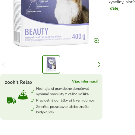
kyseliny, biot
ďalej
zoohit Relax
Viac informácií
Nechajte si pravidelne doručovať
vybrané produkty z vášho košíka
Pravidelné donášky až k vám domov
Zmeňte, pozastavte, alebo zrušte
kedykoľvek