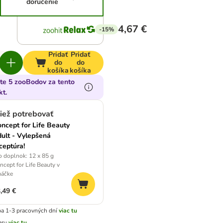
doručenie
4,67 €
-15%
Pridať
Pridať
do
do
košíka
košíka
jte 5 zooBodov za tento
kt.
iež potrebovať
ncept for Life Beauty
ult - Vylepšená
ceptúra!
o doplnok: 12 x 85 g
ncept for Life Beauty v
áčke
,49 €
a 1-3 pracovných dní
viac tu
aru
viac tu