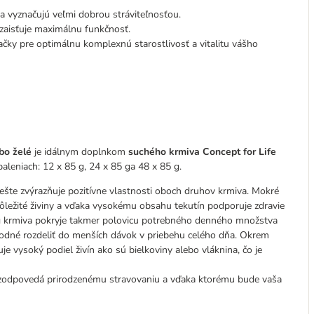
 sa vyznačujú veľmi dobrou stráviteľnosťou.
zaisťuje maximálnu funkčnosť.
ky pre optimálnu komplexnú starostlivosť a vitalitu vášho
ebo želé
je idálnym doplnkom
suchého krmiva Concept for Life
 baleniach: 12 x 85 g, 24 x 85 ga 48 x 85 g.
šte zvýrazňuje pozitívne vlastnosti oboch druhov krmiva. Mokré
ôležité živiny a vďaka vysokému obsahu tekutín podporuje zdravie
 g krmiva pokryje takmer polovicu potrebného denného množstva
hodné rozdeliť do menších dávok v priebehu celého dňa. Okrem
je vysoký podiel živín ako sú bielkoviny alebo vláknina, čo je
 zodpovedá prirodzenému stravovaniu a vďaka ktorému bude vaša