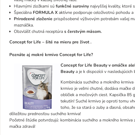
Hlavnými zložkami sú
funkčné suroviny
najvyššej kvality, ktoré
Špeciálna
FORMULA X
aktívne podporuje celoživotnú pohodu a 
Prirodzené zloženie
prispôsobené výživovým potrebám vašej mač
maznáčika.
Obzvlášť chutná receptúra
s čerstvým mäsom.
Concept for Life –
šité na mieru pre život
.
Poznáte aj mokré krmivo Concept for Life?
Concept for Life Beauty v omáčke al
Beauty
a je k dispozícii v nasledujúcich
Kombinácia suchého a mokrého krmiva e
krmivo je veľmi chutné, dodáva mačke d
obličiek a močových ciest. Kapsička 85
tekutín! Suché krmivo je oproti tomu v
toho, že sa stará o zuby a ďasná, obsahu
dôležitou prednosťou suchého krmiva!
Početné štúdie potvrdzujú: kombinácia suchého a mokrého krmiva
mačka zdravá!