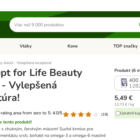
Hľadať
produkty
Vtáky
Kone
TOP značky
Otvoriť menu: Malé zvieratá
Otvoriť menu: Vtáky
Otvoriť menu: 
ty Adult - Vylepšená receptúra!
pt for Life Beauty
Produkt (6 
400 
 - Vylepšená
128
túra!
5,49 €
13,73 € / kg
 rating area from zero to 5: 4.0/5
Uplatniť ku
(
19
)
 tento produkt!
z s chutným, čerstvým mäsom! Suché krmivo pre
gmentáciu srsti, bohaté na omega-3 a omega-6 mastné