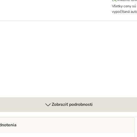
Všetky ceny sú
vypočítaná aut
osom + omega-3
Zobraziť podrobnosti
dnotenia