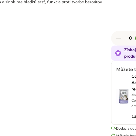
ín a zinok pre hladkú srsť, funkcia proti tvorbe bezoárov.
Získa
produ
Môžete t
Co
Ad
re
ak
Co
om
13
Dodacia dob
Vrátenie tov