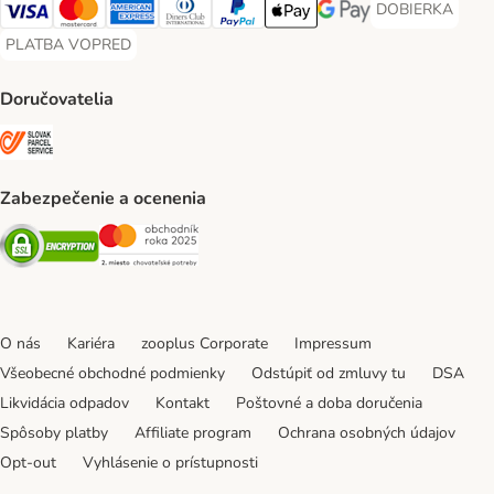
DOBIERKA
DOBIERKA Paym
Visa Payment Method
Mastercard Payment Method
American Express Payment Method
Diners Club Payment Method
PayPal Payment Method
Apple Pay Payment Method
Google Pay Payment Me
PLATBA VOPRED
PLATBA VOPRED Payment Method
Doručovatelia
SLOVAK PARCEL SERVICE Shipping Method
Zabezpečenie a ocenenia
Security
Security
O nás
Kariéra
zooplus Corporate
Impressum
Všeobecné obchodné podmienky
Odstúpiť od zmluvy tu
DSA
Likvidácia odpadov
Kontakt
Poštovné a doba doručenia
Spôsoby platby
Affiliate program
Ochrana osobných údajov
Opt-out
Vyhlásenie o prístupnosti