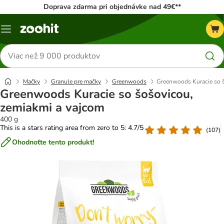
Doprava zdarma pri objednávke nad 49€**
Kategórie
Hľadať
produkty
Mačky
Granule pre mačky
Greenwoods
Greenwoods Kuracie so š
Greenwoods Kuracie so šošovicou,
zemiakmi a vajcom
400 g
This is a stars rating area from zero to 5: 4.7/5
(
107
)
Ohodnoťte tento produkt!