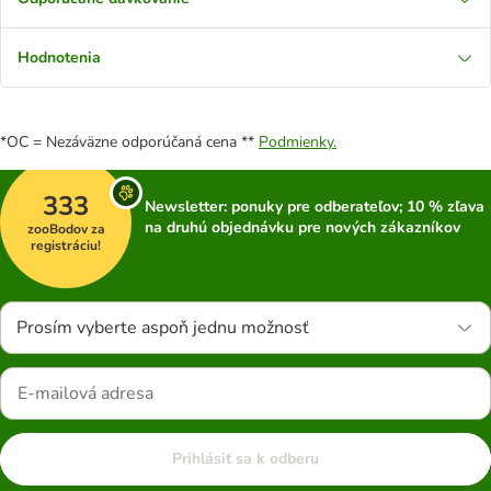
Hodnotenia
*OC = Nezáväzne odporúčaná cena **
Podmienky.
333
Newsletter: ponuky pre odberateľov; 10 % zľava
na druhú objednávku pre nových zákazníkov
zooBodov za
registráciu!
Prosím vyberte aspoň jednu možnosť
Prihlásiť sa k odberu