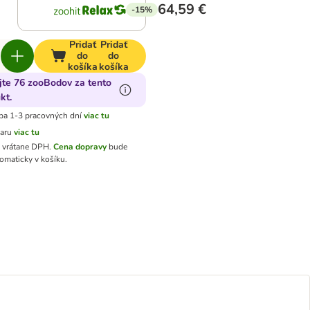
64,59 €
-15%
Pridať
Pridať
do
do
košíka
košíka
jte 76 zooBodov za tento
kt.
ba 1-3 pracovných dní
viac tu
varu
viac tu
ú vrátane DPH
.
Cena dopravy
bude
omaticky v košíku.