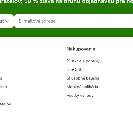
rateľov; 10 % zľava na druhú objednávku pre n
sť
Nakupovanie
% Akcie a ponuky
zooOutlet
m
Skúšobné balenia
atka
Mobilná aplikácia
Všetky výhody
ateľov