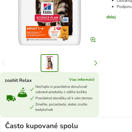
Obsahuj
Podporu
ďalej
zoohit Relax
Viac informácií
Nechajte si pravidelne doručovať
vybrané produkty z vášho košíka
Pravidelné donášky až k vám domov
Zmeňte, pozastavte, alebo zrušte
kedykoľvek
Často kupované spolu