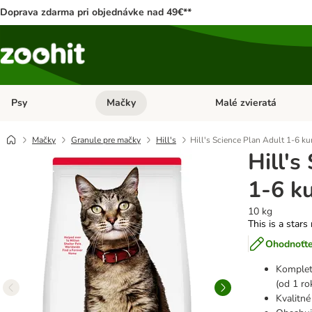
Doprava zdarma pri objednávke nad 49€**
Psy
Mačky
Malé zvieratá
Otvoriť menu: Psy
Otvoriť menu: Mačky
Mačky
Granule pre mačky
Hill's
Hill's Science Plan Adult 1-6 ku
Hill's
1-6 ku
10 kg
This is a stars
Ohodnoťte
Komplet
(od 1 ro
Kvalitné