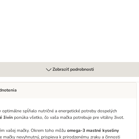
Zobraziť podrobnosti
dnotenia
y optimálne spĺňalo nutričné ​​a energetické potreby dospelých
é živín
ponúka všetko, čo vaša mačka potrebuje pre vitálny život.
tém vašej mačky. Okrem toho môžu
omega-3 mastné kyseliny
pre mačky nevyhnutný, prispieva k prirodzenému zraku a činnosti