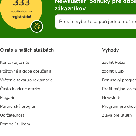
333
Newsletter: ponuky pre odbe
zákazníkov
zooBodov za
registráciu!
Prosím vyberte aspoň jednu možno
O nás a našich službách
Výhody
Kontaktujte nás
zoohit Relax
Poštovné a doba doručenia
zoohit Club
Vrátenie tovaru a reklamácie
Bonusový progra
Často kladené otázky
Profil môjho zvier
Magazín
Newsletter
Partnerský program
Program pre chov
Udržateľnosť
Zľava pre útulky
Pomoc útulkom