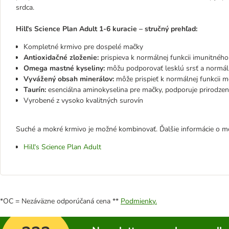
srdca.
Hill's Science Plan Adult 1-6 kuracie – stručný prehľad:
Kompletné krmivo pre dospelé mačky
Antioxidačné zloženie:
prispieva k normálnej funkcii imunitnéh
Omega mastné kyseliny:
môžu podporovať lesklú srsť a normá
Vyvážený obsah minerálov:
môže prispieť k normálnej funkcii m
Taurín:
esenciálna aminokyselina pre mačky, podporuje prirodzen
Vyrobené z vysoko kvalitných surovín
Suché a mokré krmivo je možné kombinovať. Ďalšie informácie o m
Hill's Science Plan Adult
*OC = Nezáväzne odporúčaná cena **
Podmienky.