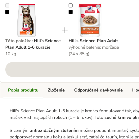
Hill's Science Plan Adult 1-6 kuracie
Hill's Science Plan Adult
Táto položka
:
Hill's Science
Hill's Science Plan Adult
Plan Adult 1-6 kuracie
výhodné balenie: morčacie
10 kg
(24 x 85 g)
Popis produktu
Zloženie
Odporúčané dávkovanie
Ho
Hill's Science Plan Adult 1-6 kuracie je krmivo formulované tak, ab
mačiek v ich najlepších rokoch (1 – 6 rokov). Toto
suché krmivo pln
S cenným
antioxidačným zložením
možno podporiť imunitný sys
podporovať normálnu kožu a lesklú srsť, zatiaľ čo taurín, ktorý je 