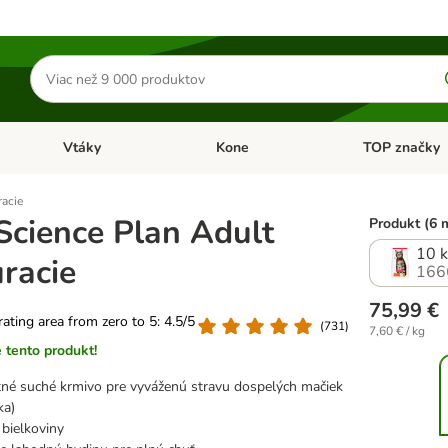
Hľadať
produkty
Vtáky
Kone
TOP značky
Otvoriť menu: Malé zvieratá
Otvoriť menu: Vtáky
Otvoriť menu: 
racie
 Science Plan Adult
Produkt (6 
10 
racie
166
75,99 €
 rating area from zero to 5: 4.5/5
(
731
)
7,60 € / kg
 tento produkt!
né suché krmivo pre vyváženú stravu dospelých mačiek
ka)
 bielkoviny