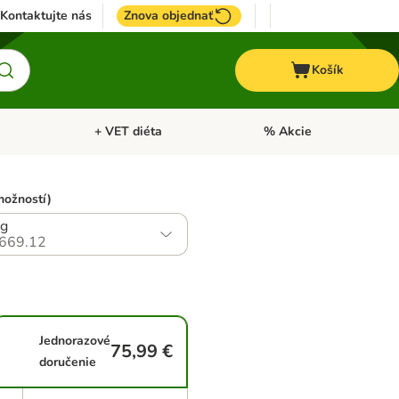
Kontaktujte nás
Znova objednať
Košík
+ VET diéta
% Akcie
Kone
Otvoriť menu: TOP značky
Otvoriť menu: + VET diéta
možností)
kg
669.12
Jednorazové
75,99 €
doručenie