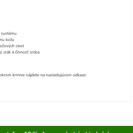
o systému
lnu kožu
očových ciest
ý zrak a činnosť srdca
okrom krmive nájdete na nasledujúcom odkaze: