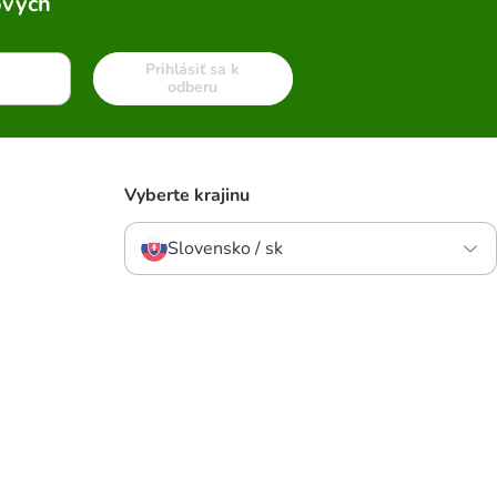
ových
Prihlásiť sa k
odberu
Vyberte krajinu
Slovensko / sk