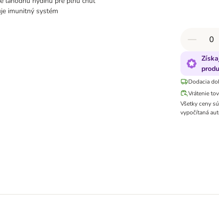
e lahodnú hydinu pre plnú chuť
je imunitný systém
Získa
produ
Dodacia do
Vrátenie to
Všetky ceny s
vypočítaná aut