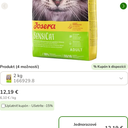
Produkt (4 možností)
% Kupón k dispozícii
2 kg
166929.8
12,19 €
6,10 € / kg
Uplatniť kupón - Ušetríte -15%
Jednorazové