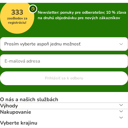
333
Newsletter: ponuky pre odberateľov; 10 % zľava
na druhú objednávku pre nových zákazníkov
zooBodov za
registráciu!
Prosím vyberte aspoň jednu možnosť
Prihlásiť sa k odberu
O nás a našich službách
Výhody
Nakupovanie
Vyberte krajinu