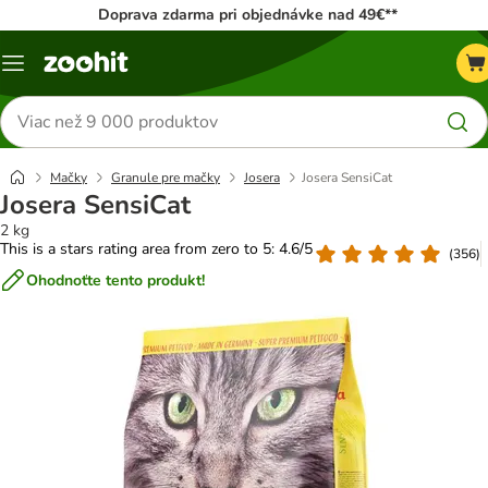
Doprava zdarma pri objednávke nad 49€**
Kategórie
Hľadať
produkty
Mačky
Granule pre mačky
Josera
Josera SensiCat
Josera SensiCat
2 kg
This is a stars rating area from zero to 5: 4.6/5
(
356
)
Ohodnoťte tento produkt!