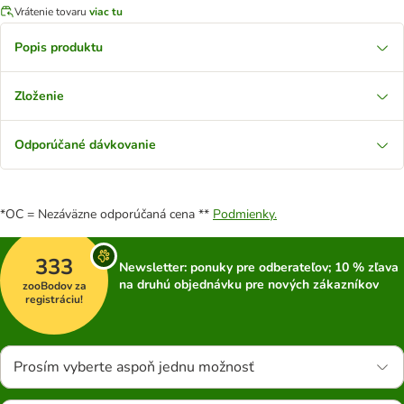
Vrátenie tovaru
viac tu
Popis produktu
Zloženie
Odporúčané dávkovanie
*OC = Nezáväzne odporúčaná cena **
Podmienky.
333
Newsletter: ponuky pre odberateľov; 10 % zľava
na druhú objednávku pre nových zákazníkov
zooBodov za
registráciu!
Prosím vyberte aspoň jednu možnosť