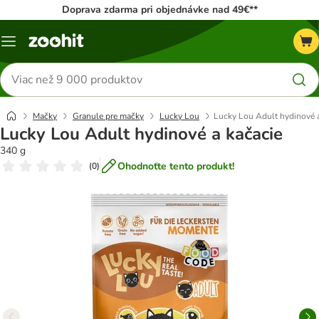
Doprava zdarma pri objednávke nad 49€**
Kategórie
Hľadať
produkty
Mačky
Granule pre mačky
Lucky Lou
Lucky Lou Adult hydinové a
Lucky Lou Adult hydinové a kačacie
340 g
Ohodnoťte tento produkt!
(
0
)