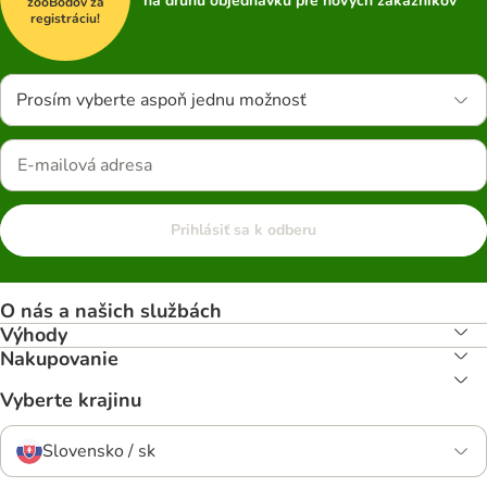
na druhú objednávku pre nových zákazníkov
zooBodov za
registráciu!
Prosím vyberte aspoň jednu možnosť
Prihlásiť sa k odberu
O nás a našich službách
Výhody
Nakupovanie
Vyberte krajinu
Slovensko / sk