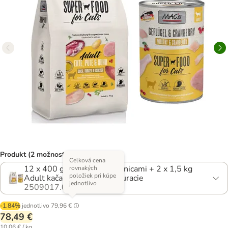
Produkt (2 možností)
Celková cena
12 x 400 g hydinové s brusnicami + 2 x 1,5 kg
rovnakých
položiek pri kúpe
Adult kačacie, morčacie a kuracie
jednotlivo
2509017.0
-1.84%
jednotlivo
79,96 €
78,49 €
10,06 € / kg