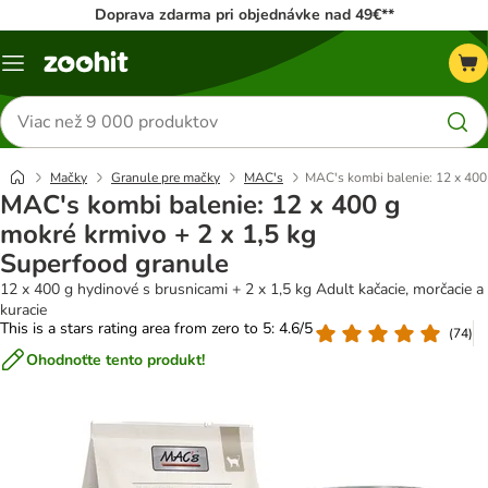
Doprava zdarma pri objednávke nad 49€**
Kategórie
Hľadať
produkty
Mačky
Granule pre mačky
MAC's
MAC's kombi balenie: 12 x 400 
MAC's kombi balenie: 12 x 400 g
mokré krmivo + 2 x 1,5 kg
Superfood granule
12 x 400 g hydinové s brusnicami + 2 x 1,5 kg Adult kačacie, morčacie a
kuracie
This is a stars rating area from zero to 5: 4.6/5
(
74
)
Ohodnoťte tento produkt!