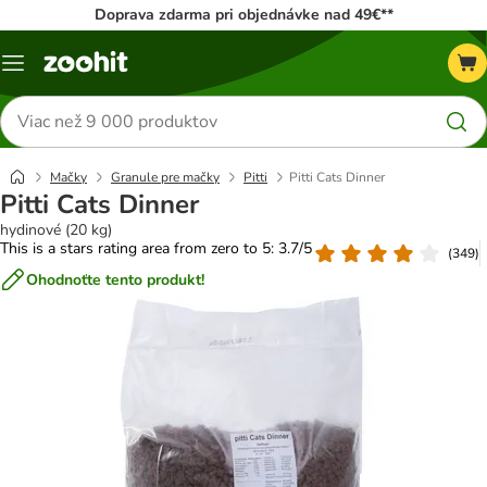
Doprava zdarma pri objednávke nad 49€**
Kategórie
Hľadať
produkty
Mačky
Granule pre mačky
Pitti
Pitti Cats Dinner
Pitti Cats Dinner
hydinové (20 kg)
This is a stars rating area from zero to 5: 3.7/5
(
349
)
Ohodnoťte tento produkt!