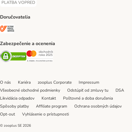
PLATBA VOPRED
PLATBA VOPRED Payment Method
Doručovatelia
SLOVAK PARCEL SERVICE Shipping Method
Zabezpečenie a ocenenia
Security
Security
O nás
Kariéra
zooplus Corporate
Impressum
Všeobecné obchodné podmienky
Odstúpiť od zmluvy tu
DSA
Likvidácia odpadov
Kontakt
Poštovné a doba doručenia
Spôsoby platby
Affiliate program
Ochrana osobných údajov
Opt-out
Vyhlásenie o prístupnosti
© zooplus SE
2026