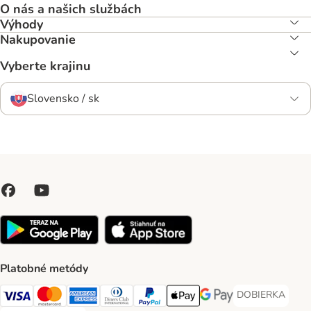
O nás a našich službách
Výhody
Nakupovanie
Vyberte krajinu
Slovensko / sk
Platobné metódy
DOBIERKA
DOBIERKA Paym
Visa Payment Method
Mastercard Payment Method
American Express Payment Method
Diners Club Payment Method
PayPal Payment Method
Apple Pay Payment Method
Google Pay Payment Me