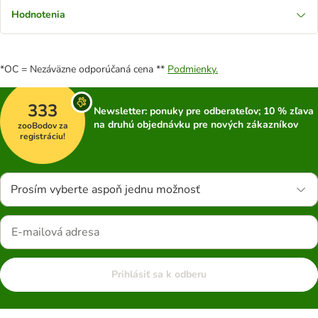
Hodnotenia
*OC = Nezáväzne odporúčaná cena **
Podmienky.
333
Newsletter: ponuky pre odberateľov; 10 % zľava
na druhú objednávku pre nových zákazníkov
zooBodov za
registráciu!
Prosím vyberte aspoň jednu možnosť
Prihlásiť sa k odberu