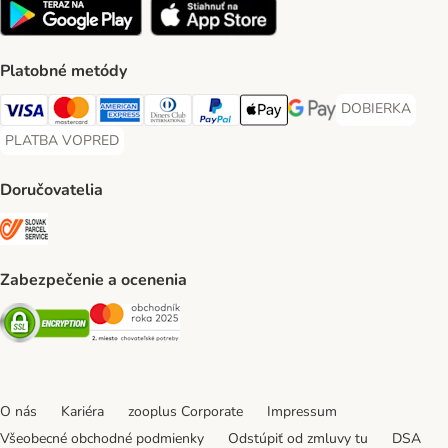
Platobné metódy
DOBIERKA
DOBIERKA Paym
Visa Payment Method
Mastercard Payment Method
American Express Payment Method
Diners Club Payment Method
PayPal Payment Method
Apple Pay Payment Method
Google Pay Payment Me
PLATBA VOPRED
PLATBA VOPRED Payment Method
Doručovatelia
SLOVAK PARCEL SERVICE Shipping Method
Zabezpečenie a ocenenia
Security
Security
O nás
Kariéra
zooplus Corporate
Impressum
Všeobecné obchodné podmienky
Odstúpiť od zmluvy tu
DSA