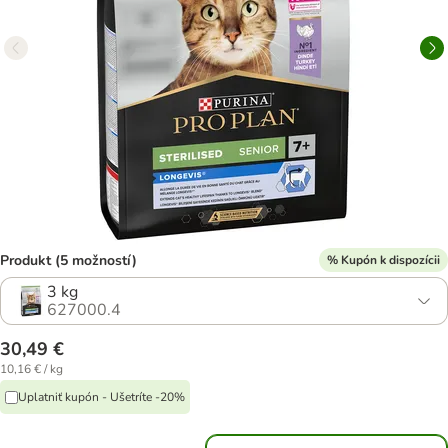
Produkt (5 možností)
% Kupón k dispozícii
3 kg
627000.4
30,49 €
10,16 € / kg
Uplatniť kupón - Ušetríte -20%