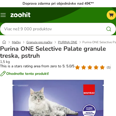
Doprava zdarma pri objednávke nad 49€**
Kategórie
Hľadať
produkty
Mačky
Granule pre mačky
PURINA ONE
Purina ONE Selective Pa
Purina ONE Selective Palate granule
treska, pstruh
1,5 kg
This is a stars rating area from zero to 5: 5.0/5
(
1
)
Ohodnoťte tento produkt!