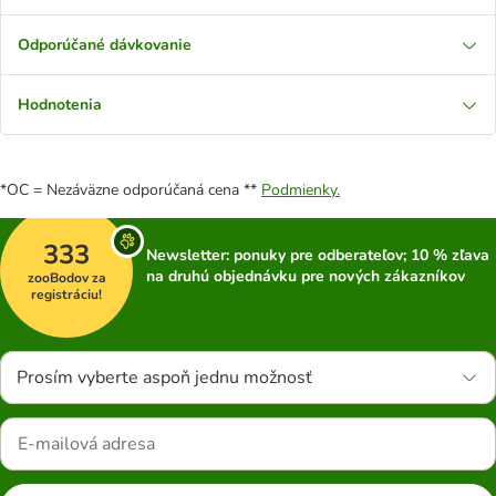
Odporúčané dávkovanie
Hodnotenia
*OC = Nezáväzne odporúčaná cena **
Podmienky.
333
Newsletter: ponuky pre odberateľov; 10 % zľava
na druhú objednávku pre nových zákazníkov
zooBodov za
registráciu!
Prosím vyberte aspoň jednu možnosť