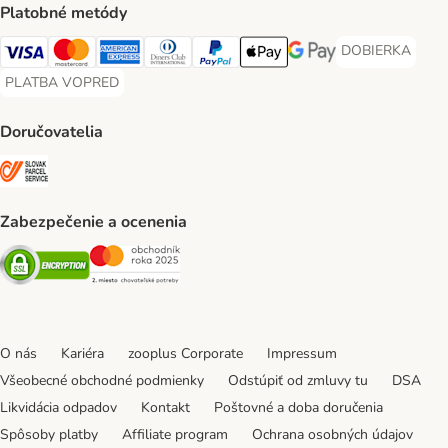
Platobné metódy
DOBIERKA
DOBIERKA Paym
Visa Payment Method
Mastercard Payment Method
American Express Payment Method
Diners Club Payment Method
PayPal Payment Method
Apple Pay Payment Method
Google Pay Payment Me
PLATBA VOPRED
PLATBA VOPRED Payment Method
Doručovatelia
SLOVAK PARCEL SERVICE Shipping Method
Zabezpečenie a ocenenia
Security
Security
O nás
Kariéra
zooplus Corporate
Impressum
Všeobecné obchodné podmienky
Odstúpiť od zmluvy tu
DSA
Likvidácia odpadov
Kontakt
Poštovné a doba doručenia
Spôsoby platby
Affiliate program
Ochrana osobných údajov