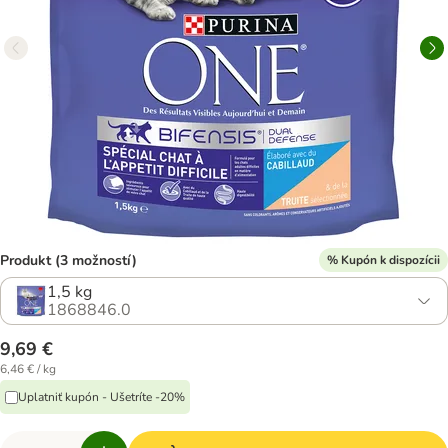
Produkt (3 možností)
% Kupón k dispozícii
1,5 kg
1868846.0
9,69 €
6,46 € / kg
Uplatniť kupón - Ušetríte -20%