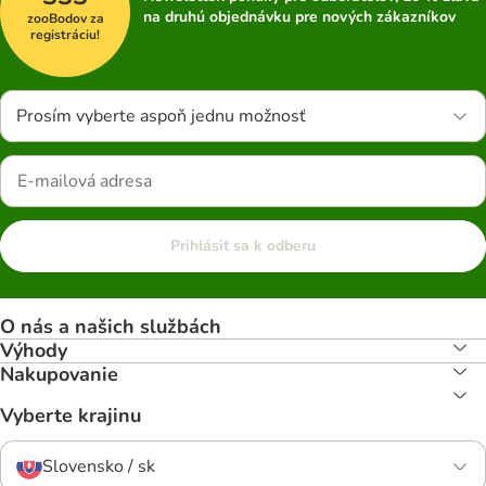
na druhú objednávku pre nových zákazníkov
zooBodov za
registráciu!
Prosím vyberte aspoň jednu možnosť
Prihlásiť sa k odberu
O nás a našich službách
Výhody
Nakupovanie
Vyberte krajinu
Slovensko / sk