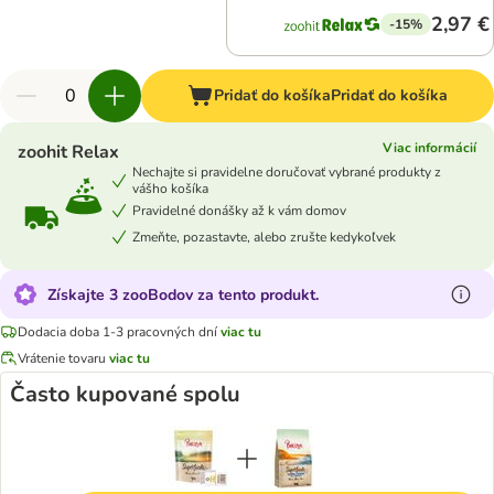
2,97 €
-15%
Pridať do košíka
Pridať do košíka
Viac informácií
zoohit Relax
Nechajte si pravidelne doručovať vybrané produkty z
vášho košíka
Pravidelné donášky až k vám domov
Zmeňte, pozastavte, alebo zrušte kedykoľvek
Získajte 3 zooBodov za tento produkt.
Dodacia doba 1-3 pracovných dní
viac tu
Vrátenie tovaru
viac tu
Často kupované spolu