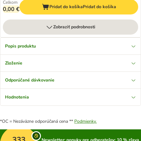
Celkom
Pridať do košíka
Pridať do košíka
0,00 €
Zobraziť podrobnosti
Popis produktu
Zloženie
Odporúčané dávkovanie
Hodnotenia
*OC = Nezáväzne odporúčaná cena **
Podmienky.
333
Newsletter: ponuky pre odberateľov; 10 % zľava