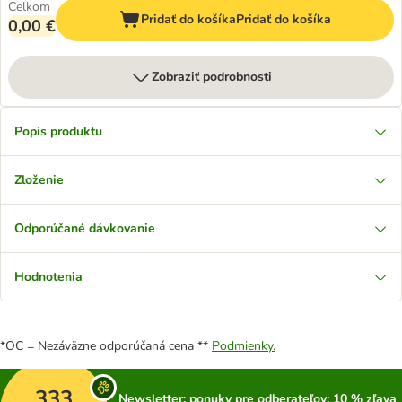
Celkom
Pridať do košíka
Pridať do košíka
0,00 €
Zobraziť podrobnosti
Popis produktu
Zloženie
Odporúčané dávkovanie
Hodnotenia
*OC = Nezáväzne odporúčaná cena **
Podmienky.
333
Newsletter: ponuky pre odberateľov; 10 % zľava