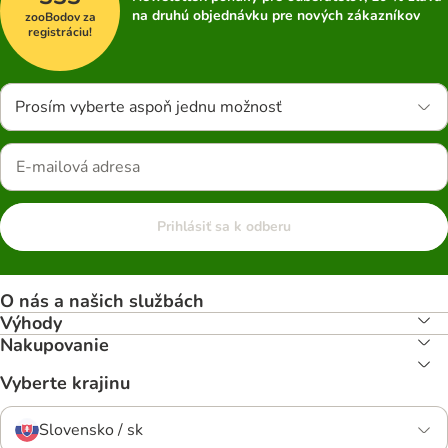
na druhú objednávku pre nových zákazníkov
zooBodov za
registráciu!
Prosím vyberte aspoň jednu možnosť
Prihlásiť sa k odberu
O nás a našich službách
Výhody
Nakupovanie
Vyberte krajinu
Slovensko / sk