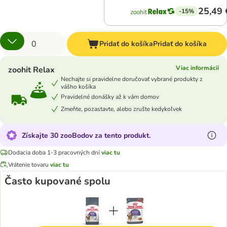
25,49 
-15%
Pridať do košíka
Pridať do košíka
Viac informácií
zoohit Relax
Nechajte si pravidelne doručovať vybrané produkty z
vášho košíka
Pravidelné donášky až k vám domov
Zmeňte, pozastavte, alebo zrušte kedykoľvek
Získajte 30 zooBodov za tento produkt.
Dodacia doba 1-3 pracovných dní
viac tu
Vrátenie tovaru
viac tu
Často kupované spolu