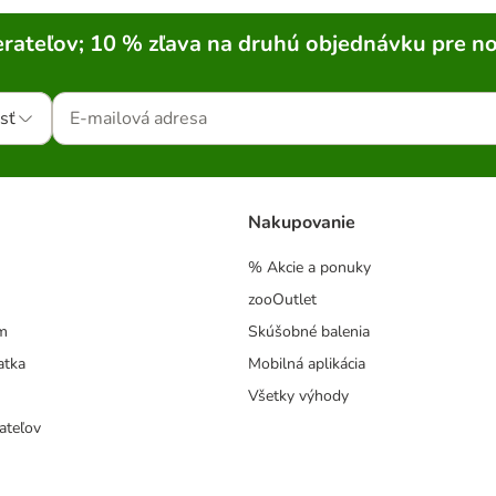
rateľov; 10 % zľava na druhú objednávku pre n
sť
Nakupovanie
% Akcie a ponuky
zooOutlet
m
Skúšobné balenia
atka
Mobilná aplikácia
Všetky výhody
ateľov