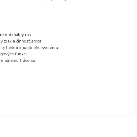
pre optimálny ras
ý zrak a činnosť srdca
nej funkcii imunitného systému
gových funkcií
ormálnemu tráveniu