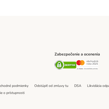
Zabezpečenie a ocenenia
ARCEL SERVICE Shipping Method
Security
Securit
thod
bchodné podmienky
Odstúpiť od zmluvy tu
DSA
Likvidácia od
e o prístupnosti