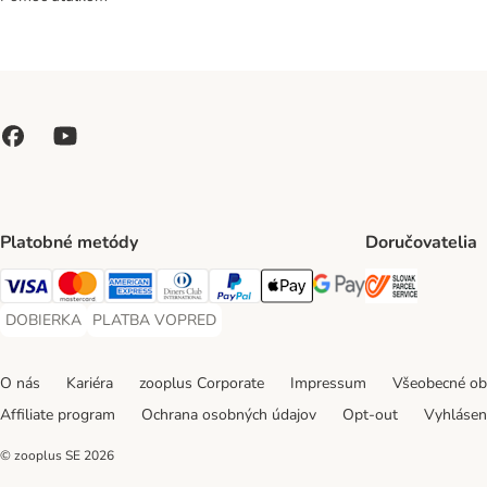
Platobné metódy
Doručovatelia
SLOVAK P
Visa Payment Method
Mastercard Payment Method
American Express Payment Method
Diners Club Payment Method
PayPal Payment Method
Apple Pay Payment Method
Google Pay Payment Me
DOBIERKA
PLATBA VOPRED
DOBIERKA Payment Method
PLATBA VOPRED Payment Method
O nás
Kariéra
zooplus Corporate
Impressum
Všeobecné o
Affiliate program
Ochrana osobných údajov
Opt-out
Vyhláseni
© zooplus SE
2026