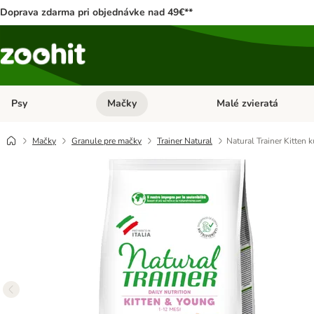
Doprava zdarma pri objednávke nad 49€**
Psy
Mačky
Malé zvieratá
Otvoriť menu: Psy
Otvoriť menu: Mačky
Mačky
Granule pre mačky
Trainer Natural
Natural Trainer Kitten k