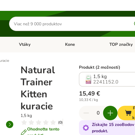
Hľadať
produkty
Vtáky
Kone
TOP značky
Otvoriť menu: Malé zvieratá
Otvoriť menu: Vtáky
Otvoriť menu: 
uracie
Natural
Produkt (2 možností)
1,5 kg
Trainer
2241152.0
Kitten
15,49 €
10,33 € / kg
kuracie
P
1,5 kg
k
(
0
)
Získajte 15 zooBodov 
Ohodnoťte tento
produkt.