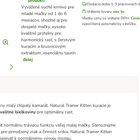
produkt!
Dodacia doba 1-3 pracovných d
Vyvážené suché krmivo pre
Vrátenie tovaru
viac tu
mladé mačky od 1 do 6
Všetky ceny sú vrátane DPH
.
Cena
mesiacov, vhodné aj pre
vypočítaná automaticky v košíku.
dospelé mačky, vysoko
kvalitné proteíny pre
harmonický rast, s čerstvým
kuracím a brusnicovým
extraktom, esenciálny taurín
ďalej
y malý chlpatý kamarát. Natural Trainer Kitten kuracie je
valitné bielkoviny
pre optimálny rast.
iť normálnu tráviacu funkciu vašej malej mačky. Samozrejme
 pre prirodzený zrak a činnosť srdca. Natural Trainer Kitten
ispievať k normálnemu vývoju mozgu.