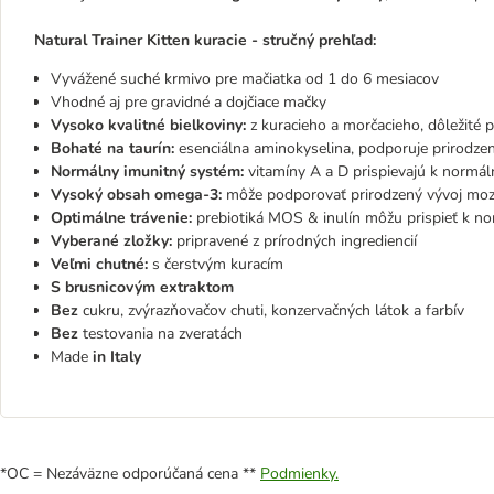
Natural Trainer Kitten kuracie - stručný prehľad:
Vyvážené suché krmivo pre mačiatka od 1 do 6 mesiacov
Vhodné aj pre gravidné a dojčiace mačky
Vysoko kvalitné bielkoviny:
z kuracieho a morčacieho, dôležité 
Bohaté na taurín:
esenciálna aminokyselina, podporuje prirodzen
Normálny imunitný systém:
vitamíny A a D prispievajú k normál
Vysoký obsah omega-3:
môže podporovať prirodzený vývoj moz
Optimálne trávenie:
prebiotiká MOS & inulín môžu prispieť k n
Vyberané zložky:
pripravené z prírodných ingrediencií
Veľmi chutné:
s čerstvým kuracím
S brusnicovým extraktom
Bez
cukru, zvýrazňovačov chuti, konzervačných látok a farbív
Bez
testovania na zveratách
Made
in Italy
*OC = Nezáväzne odporúčaná cena **
Podmienky.