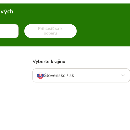
ových
Prihlásiť sa k
odberu
Vyberte krajinu
Slovensko / sk