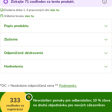
Získajte 71 zooBodov za tento produkt.
Dodacia doba 1-3 pracovných dní
viac tu
Vrátenie tovaru
viac tu
Popis produktu
Zloženie
Odporúčané dávkovanie
Hodnotenia
*OC = Nezáväzne odporúčaná cena **
Podmienky.
333
Newsletter: ponuky pre odberateľov; 10 % zľava
na druhú objednávku pre nových zákazníkov
zooBodov za
registráciu!