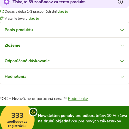
Získajte 59 zooBodov za tento produkt.
Dodacia doba 1-3 pracovných dní
viac tu
Vrátenie tovaru
viac tu
Popis produktu
Zloženie
Odporúčané dávkovanie
Hodnotenia
*OC = Nezáväzne odporúčaná cena **
Podmienky.
333
Newsletter: ponuky pre odberateľov; 10 % zľava
na druhú objednávku pre nových zákazníkov
zooBodov za
registráciu!