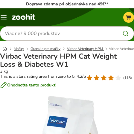
Doprava zdarma pri objednávke nad 49€**
Kategórie
Hľadať
produkty
Mačky
Granule pre mačky
Virbac Veterinary HPM
Virbac Veterin
Virbac Veterinary HPM Cat Weight
Loss & Diabetes W1
3 kg
This is a stars rating area from zero to 5: 4.2/5
(
118
)
Ohodnoťte tento produkt!