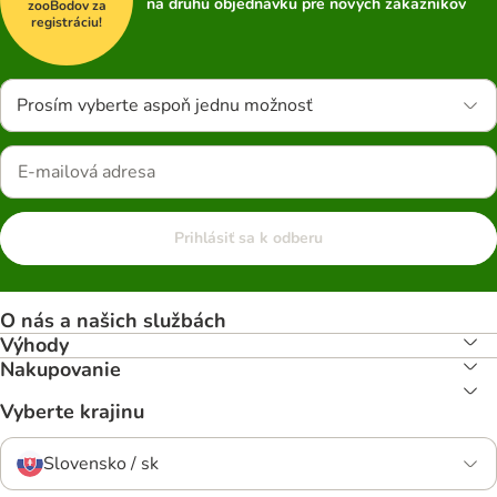
na druhú objednávku pre nových zákazníkov
zooBodov za
registráciu!
Prosím vyberte aspoň jednu možnosť
Prihlásiť sa k odberu
O nás a našich službách
Výhody
Nakupovanie
Vyberte krajinu
Slovensko / sk