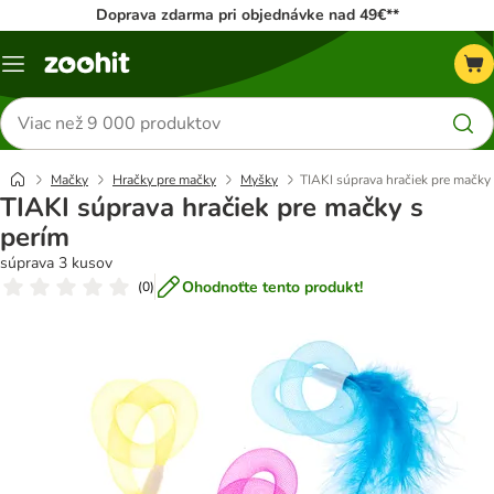
Doprava zdarma pri objednávke nad 49€**
Kategórie
Hľadať
produkty
Mačky
Hračky pre mačky
Myšky
TIAKI súprava hračiek pre mačky
TIAKI súprava hračiek pre mačky s
perím
súprava 3 kusov
Ohodnoťte tento produkt!
(
0
)