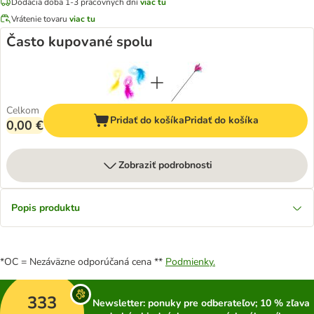
Dodacia doba 1-3 pracovných dní
viac tu
Vrátenie tovaru
viac tu
Často kupované spolu
Celkom
Pridať do košíka
Pridať do košíka
0,00 €
Zobraziť podrobnosti
Popis produktu
*OC = Nezáväzne odporúčaná cena **
Podmienky.
333
Newsletter: ponuky pre odberateľov; 10 % zľava