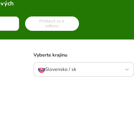
ových
Prihlásiť sa k
odberu
Vyberte krajinu
Slovensko / sk