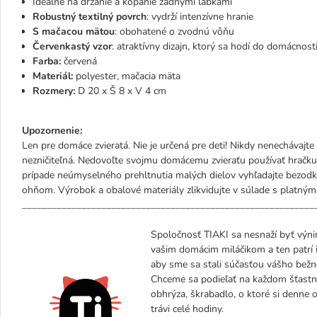
Ideálne na držanie a kopanie zadnými labkami
Robustný textilný povrch
: vydrží intenzívne hranie
S mačacou mätou
: obohatené o zvodnú vôňu
Červenkastý vzor
: atraktívny dizajn, ktorý sa hodí do domácnost
Farba:
červená
Materiál:
polyester, mačacia mäta
Rozmery:
D 20 x Š 8 x V 4 cm
Upozornenie:
Len pre domáce zvieratá. Nie je určená pre deti! Nikdy nenechávajte
nezničiteľná. Nedovoľte svojmu domácemu zvieraťu používať hračku,
prípade neúmyselného prehltnutia malých dielov vyhľadajte bezodk
ohňom. Výrobok a obalové materiály zlikvidujte v súlade s platný
___________________________________________________________
Spoločnosť TIAKI sa nesnaží byť výn
vašim domácim miláčikom a ten patrí 
aby sme sa stali súčasťou vášho bežn
Chceme sa podieľať na každom šťastno
obhrýza, škrabadlo, o ktoré si denne o
trávi celé hodiny.