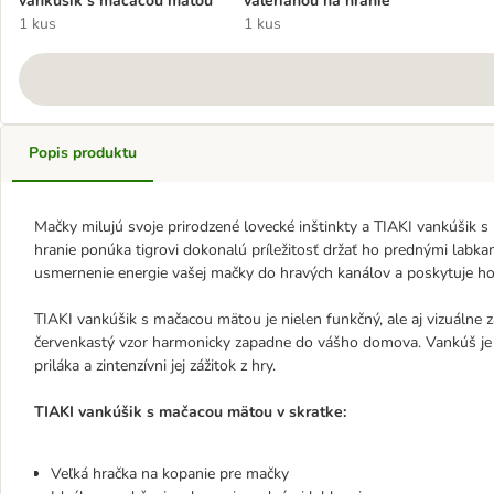
vankúšik s mačacou mätou
valeriánou na hranie
1 kus
1 kus
Popis produktu
Mačky milujú svoje prirodzené lovecké inštinkty a TIAKI vankúšik 
hranie ponúka tigrovi dokonalú príležitosť držať ho prednými labka
usmernenie energie vašej mačky do hravých kanálov a poskytuje ho
TIAKI vankúšik s mačacou mätou je nielen funkčný, ale aj vizuálne 
červenkastý vzor harmonicky zapadne do vášho domova. Vankúš je
priláka a zintenzívni jej zážitok z hry.
TIAKI vankúšik s mačacou mätou v skratke:
Veľká hračka na kopanie pre mačky