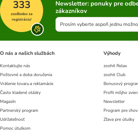
333
Newsletter: ponuky pre odbe
zákazníkov
zooBodov za
registráciu!
Prosím vyberte aspoň jednu možno
O nás a našich službách
Výhody
Kontaktujte nás
zoohit Relax
Poštovné a doba doručenia
zoohit Club
Vrátenie tovaru a reklamácie
Bonusový progra
Často kladené otázky
Profil môjho zvier
Magazín
Newsletter
Partnerský program
Program pre chov
Udržateľnosť
Zľava pre útulky
Pomoc útulkom