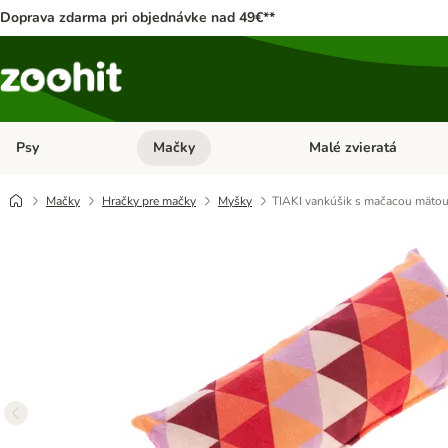
Doprava zdarma pri objednávke nad 49€**
Psy
Mačky
Malé zvieratá
Otvoriť menu: Psy
Otvoriť menu: Mačky
Mačky
Hračky pre mačky
Myšky
TIAKI vankúšik s mačacou mäto