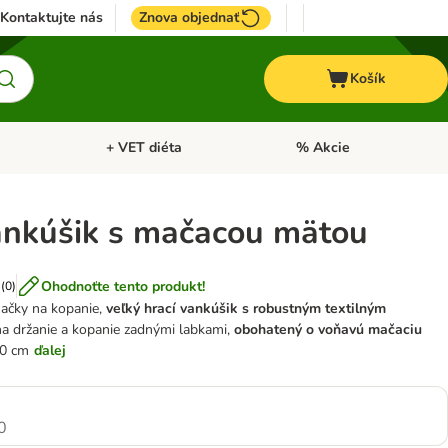
Kontaktujte nás
Znova objednať
Košík
+ VET diéta
% Akcie
Kone
Otvoriť menu: TOP značky
Otvoriť menu: + VET diéta
ankúšik s mačacou mätou
Ohodnoťte tento produkt!
(
0
)
mačky na kopanie,
veľký hrací vankúšik s robustným textilným
 na držanie a kopanie zadnými labkami,
obohatený o voňavú mačaciu
20 cm
ďalej
0