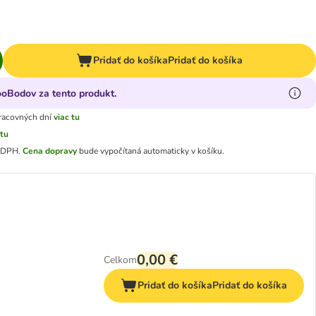
Pridať do košíka
Pridať do košíka
ooBodov za tento produkt.
racovných dní
viac tu
 tu
e DPH
.
Cena dopravy
bude vypočítaná automaticky v košíku.
0,00 €
Celkom
Pridať do košíka
Pridať do košíka