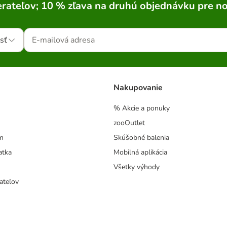
rateľov; 10 % zľava na druhú objednávku pre n
sť
Nakupovanie
% Akcie a ponuky
zooOutlet
m
Skúšobné balenia
atka
Mobilná aplikácia
Všetky výhody
ateľov