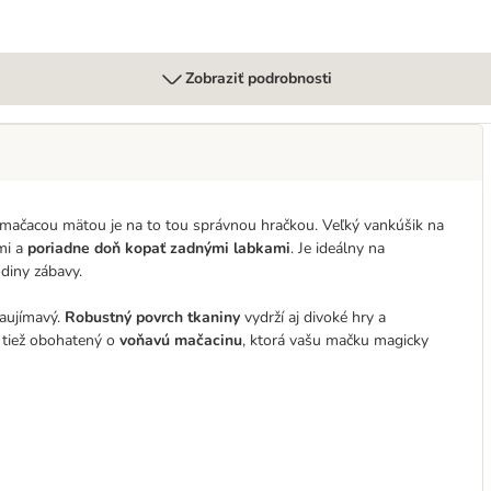
Zobraziť podrobnosti
s mačacou mätou je na to tou správnou hračkou. Veľký vankúšik na
mi a
poriadne doň kopať zadnými labkami
. Je ideálny na
diny zábavy.
zaujímavý.
Robustný povrch tkaniny
vydrží aj divoké hry a
 tiež obohatený o
voňavú mačacinu
, ktorá vašu mačku magicky