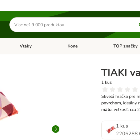
Hľadať
produkty
Vtáky
Kone
TOP značky
Otvoriť menu: Malé zvieratá
Otvoriť menu: Vtáky
Otvoriť menu: 
u
TIAKI v
1 kus
Skvelá hračka pre 
povrchom
, ideálny
mätu
, veľkosť: cca 
1 kus
2206288.