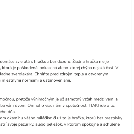
i
 domáce zvieratá s hračkou bez dozoru. Žiadna hračka nie je
 ktorá je poškodená, pokazená alebo ktorej chýba nejaká časť. V
ladne zverolekára. Chráňte pred zdrojmi tepla a otvoreným
mi miestnymi normami a ustanoveniami.
___________________
imočnou, pretože výnimočným je už samotný vzťah medzi vami a
iba vám dvom. Omnoho viac nám v spoločnosti TIAKI ide o to,
ého dňa.
m okamihu vášho miláčika: či už to je hračka, ktorú bez prestávky
strí svoje pazúriky, alebo peliešok, v ktorom spokojne a schúlene