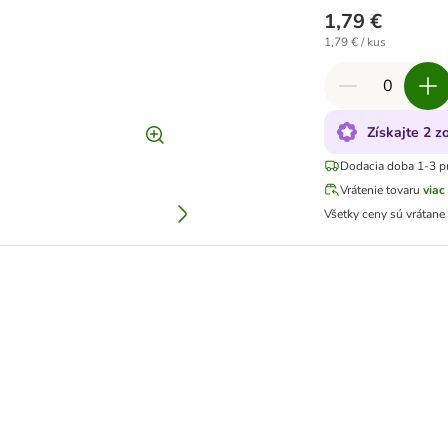
1,79 €
1,79 € / kus
Získajte 2 z
Dodacia doba 1-3 p
Vrátenie tovaru
viac
Všetky ceny sú vrátan
nie