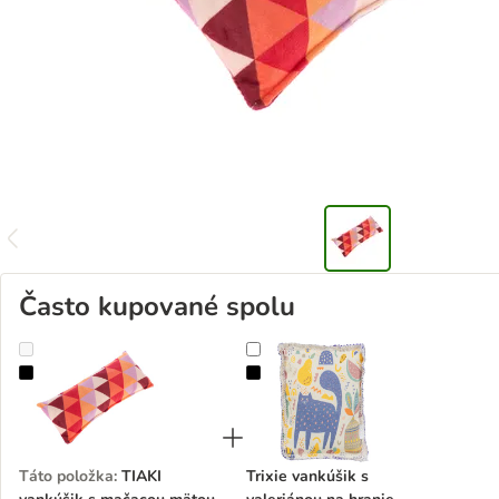
Často kupované spolu
TIAKI vankúšik s mačacou mätou
Trixie vankúšik s valeriánou na hra
Táto položka
:
TIAKI
Trixie vankúšik s