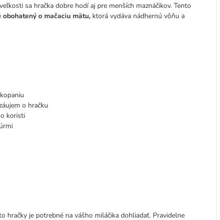
veľkosti sa hračka dobre hodí aj pre menších maznáčikov. Tento
e
obohatený o mačaciu mätu,
ktorá vydáva nádhernú vôňu a
 kopaniu
 záujem o hračku
o koristi
úrmi
jto hračky je potrebné na vášho miláčika dohliadať. Pravidelne