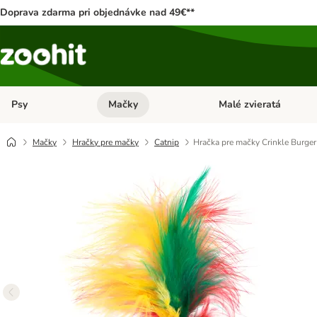
Doprava zdarma pri objednávke nad 49€**
Psy
Mačky
Malé zvieratá
Otvoriť menu: Psy
Otvoriť menu: Mačky
Mačky
Hračky pre mačky
Catnip
Hračka pre mačky Crinkle Burger