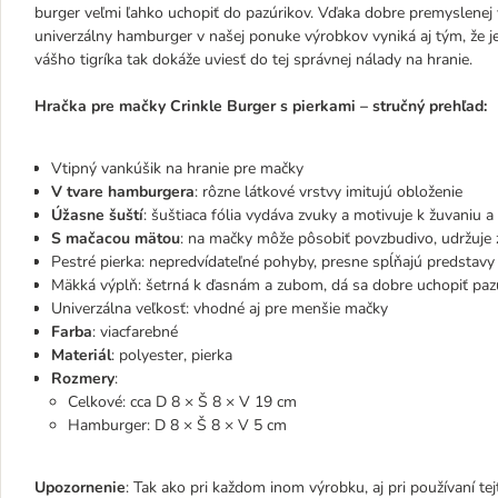
burger veľmi ľahko uchopiť do pazúrikov. Vďaka dobre premyslenej 
univerzálny hamburger v našej ponuke výrobkov vyniká aj tým, že j
vášho tigríka tak dokáže uviesť do tej správnej nálady na hranie.
Hračka pre mačky Crinkle Burger s pierkami – stručný prehľad:
Vtipný vankúšik na hranie pre mačky
V tvare hamburgera
: rôzne látkové vrstvy imitujú obloženie
Úžasne šuští
: šuštiaca fólia vydáva zvuky a motivuje k žuvaniu a
S mačacou mätou
: na mačky môže pôsobiť povzbudivo, udržuje
Pestré pierka: nepredvídateľné pohyby, presne spĺňajú predstavy 
Mäkká výplň: šetrná k ďasnám a zubom, dá sa dobre uchopiť paz
Univerzálna veľkosť: vhodné aj pre menšie mačky
Farba
: viacfarebné
Materiál
: polyester, pierka
Rozmery
:
Celkové: cca D 8 × Š 8 × V 19 cm
Hamburger: D 8 × Š 8 × V 5 cm
Upozornenie
: Tak ako pri každom inom výrobku, aj pri používaní te