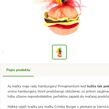
Popis produktu
Aj mačky majú rady hamburgery! Prinajmenšom keď
šuštia tak pe
vrstvy hamburgera, ktoré predstavujú obloženie, sú pritom zaujím
hýbu úžasne nepredvídateľne, perfektne zapadá do mačacej predstav
Mäkká výplň hračky pre mačky Crinkle Burger s pierkami je šetrná 