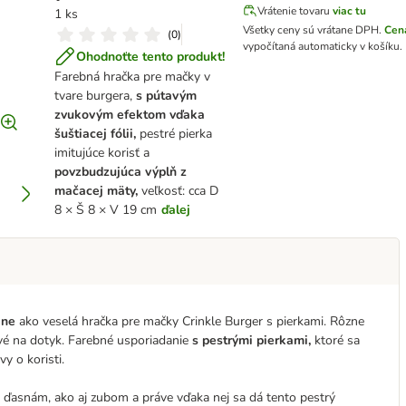
Vrátenie tovaru
viac tu
1 ks
Všetky ceny sú vrátane DPH
.
Cen
(
0
)
vypočítaná automaticky v košíku.
Ohodnoťte tento produkt!
Farebná hračka pre mačky v
tvare burgera,
s pútavým
zvukovým efektom vďaka
šuštiacej fólii,
pestré pierka
imitujúce korisť a
povzbudzujúca výplň z
mačacej mäty,
veľkosť: cca D
8 × Š 8 × V 19 cm
ďalej
kne
ako veselá hračka pre mačky Crinkle Burger s pierkami. Rôzne
avé na dotyk. Farebné usporiadanie
s pestrými pierkami,
ktoré sa
y o koristi.
k ďasnám, ako aj zubom a práve vďaka nej sa dá tento pestrý