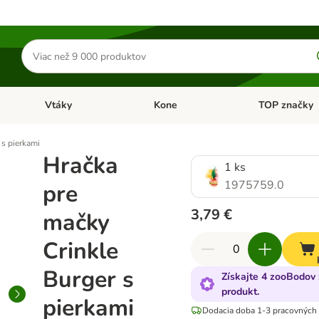
Hľadať
produkty
Vtáky
Kone
TOP značky
Otvoriť menu: Malé zvieratá
Otvoriť menu: Vtáky
Otvoriť menu: 
 s pierkami
Hračka
1 ks
1975759.0
pre
3,79 €
mačky
Crinkle
Burger s
Získajte 4 zooBodov 
produkt.
pierkami
Dodacia doba 1-3 pracovných 