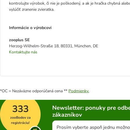
kontrolujte výrobok, či nie je poškodený, a ak je hračka chybná alebo
vylúčiť zranenie zvieratka.
Informácie o výrobcovi
zooplus SE
Herzog-Wilhelm-Straße 18, 80331, München, DE
Kontaktujte nás
*OC = Nezáväzne odporúčaná cena **
Podmienky.
333
Newsletter: ponuky pre odbe
zákazníkov
zooBodov za
registráciu!
Prosím vyberte aspoň jednu možno