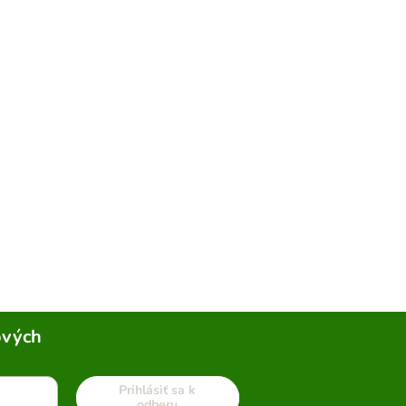
ových
Prihlásiť sa k
odberu