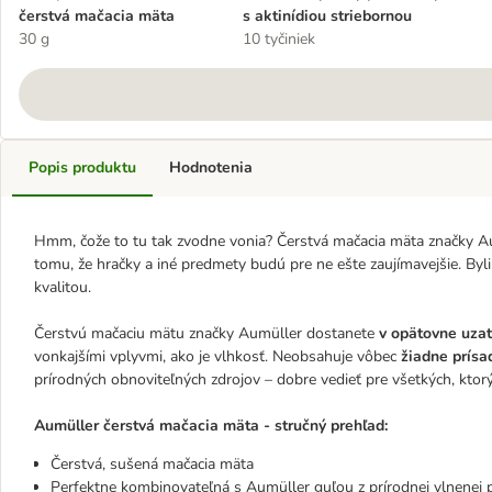
čerstvá mačacia mäta
s aktinídiou striebornou
30 g
10 tyčiniek
Popis produktu
Hodnotenia
Hmm, čože to tu tak zvodne vonia? Čerstvá mačacia mäta značky Au
tomu, že hračky a iné predmety budú pre ne ešte zaujímavejšie. By
kvalitou.
Čerstvú mačaciu mätu značky Aumüller dostanete
v opätovne uzat
vonkajšími vplyvmi, ako je vlhkosť. Neobsahuje vôbec
žiadne prísad
prírodných obnoviteľných zdrojov – dobre vedieť pre všetkých, ktor
Aumüller čerstvá mačacia mäta - stručný prehľad:
Čerstvá, sušená mačacia mäta
Perfektne kombinovateľná s Aumüller guľou z prírodnej vlnenej p