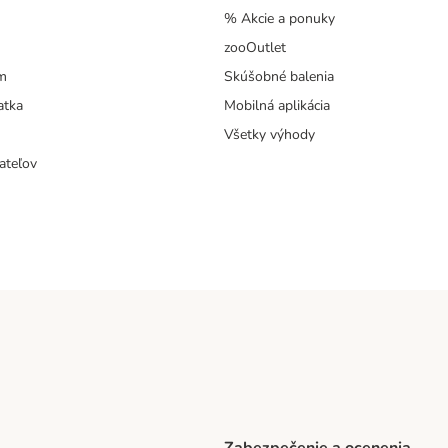
% Akcie a ponuky
zooOutlet
m
Skúšobné balenia
atka
Mobilná aplikácia
Všetky výhody
ateľov