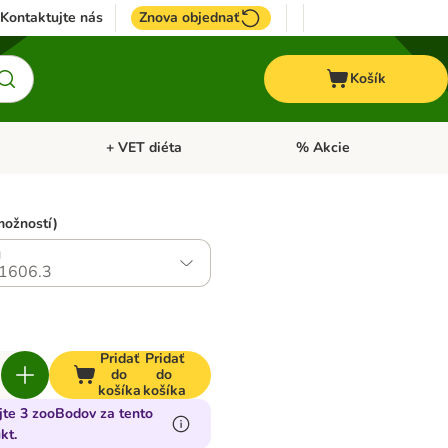
Kontaktujte nás
Znova objednať
Košík
+ VET diéta
% Akcie
Kone
Otvoriť menu: TOP značky
Otvoriť menu: + VET diéta
možností)
g
1606.3
Pridať
Pridať
do
do
košíka
košíka
jte 3 zooBodov za tento
kt.