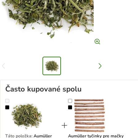
Často kupované spolu
Aumüller čerstvá mačacia mäta
Aumüller tyčinky pre mačky s akti
Táto položka
:
Aumüller
Aumüller tyčinky pre mačky