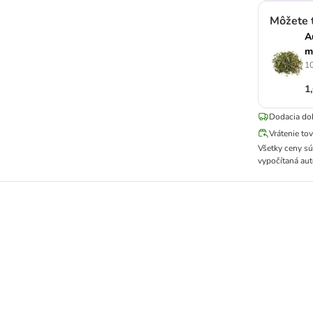
Môžete 
A
m
10
1
Dodacia do
Vrátenie to
Všetky ceny s
vypočítaná aut
nídiou striebornou