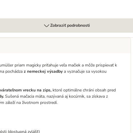
Zobraziť podrobnosti
müller priam magicky priťahuje veľa mačiek a môže prispievať k
lina pochádza
z nemeckej výsadby
a vyznačuje sa vysokou
várateľnom vrecku na zips,
ktoré optimálne chráni obsah pred
y.
Sušená mačacia mäta, nazývaná aj kocúrnik, sa získava z
ým záleží na životnom prostredí.
lsti (dostupná zvlášť)