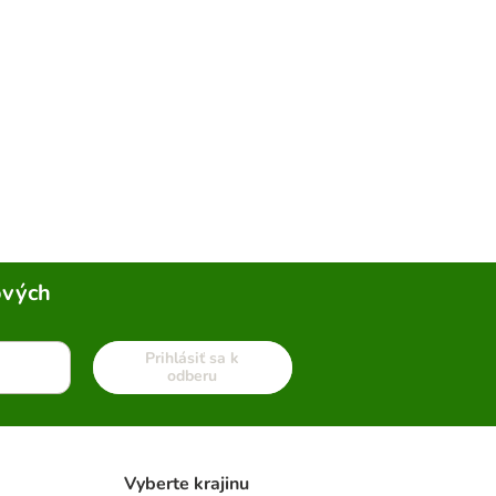
ových
Prihlásiť sa k
odberu
Vyberte krajinu