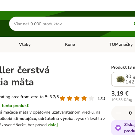
Hľadať
produkty
Vtáky
Kone
TOP značky
Otvoriť menu: Malé zvieratá
Otvoriť menu: Vtáky
Otvoriť menu: 
ler čerstvá
Produkt (3 
30 
ia mäta
142
3,19 €
 rating area from zero to 5: 3.7/5
(
101
)
106,33 € / kg
 tento produkt!
á mačacia mäta v opätovne uzatvárateľnom vrecku, na
pôsobí stimulujúco,
udržateľná výroba,
vysoká kvalita z
Získa
fikované šarže, bez prísad
ďalej
produ