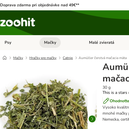
Doprava zdarma pri objednávke nad 49€**
Psy
Mačky
Malé zvieratá
Otvoriť menu: Psy
Otvoriť menu: Mačky
Mačky
Hračky pre mačky
Catnip
Aumüller čerstvá mačacia mäta
Aumül
mačac
30 g
This is a stars
Ohodnoťte
Vysoko kvalitn
mnohé mačky
Nemecka, certi