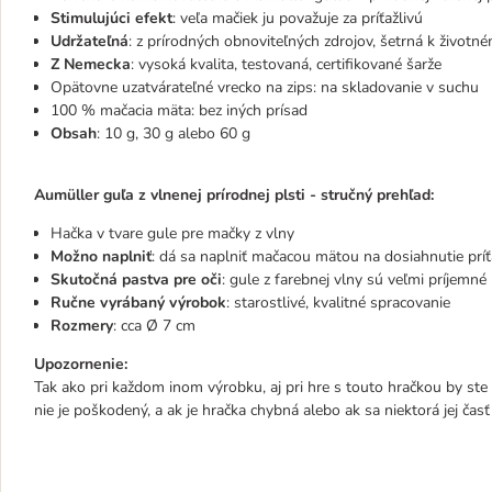
Stimulujúci efekt
: veľa mačiek ju považuje za príťažlivú
Udržateľná
: z prírodných obnoviteľných zdrojov, šetrná k životn
Z Nemecka
: vysoká kvalita, testovaná, certifikované šarže
Opätovne uzatvárateľné vrecko na zips: na skladovanie v suchu
100 % mačacia mäta: bez iných prísad
Obsah
: 10 g, 30 g alebo 60 g
Aumüller guľa z vlnenej prírodnej plsti - stručný prehľad:
Hačka v tvare gule pre mačky z vlny
Možno naplniť
: dá sa naplniť mačacou mätou na dosiahnutie príť
Skutočná pastva pre oči
: gule z farebnej vlny sú veľmi príjemn
Ručne vyrábaný výrobok
: starostlivé, kvalitné spracovanie
Rozmery
: cca Ø 7 cm
Upozornenie:
Tak ako pri každom inom výrobku, aj pri hre s touto hračkou by ste m
nie je poškodený, a ak je hračka chybná alebo ak sa niektorá jej časť