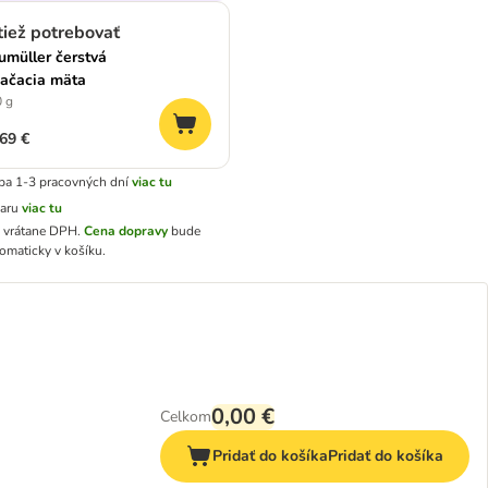
tiež potrebovať
umüller čerstvá
ačacia mäta
 g
,69 €
ba 1-3 pracovných dní
viac tu
varu
viac tu
ú vrátane DPH
.
Cena dopravy
bude
omaticky v košíku.
0,00 €
Celkom
Pridať do košíka
Pridať do košíka