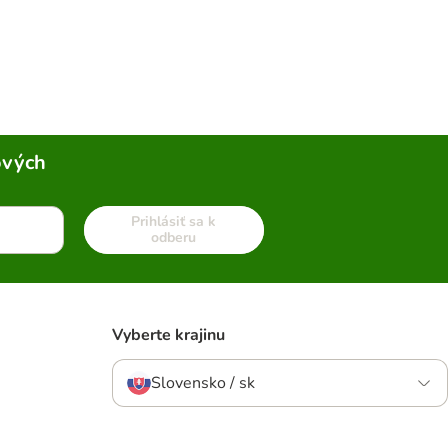
ových
Prihlásiť sa k
odberu
Vyberte krajinu
Slovensko / sk