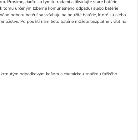
Prosíme, riaďte sa týmito radami a likvidujte staré batérie
 k tomu určeným (zberne komunálneho odpadu) alebo batérie
ho odberu batérií sa vzťahuje na použité batérie, ktoré sú alebo
ožstve. Po použití nám tieto batérie môžete bezplatne vrátiť na
eškrtnutým odpadkovým košom a chemickou značkou ťažkého