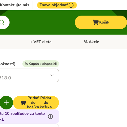
Kontaktujte nás
Znova objednať
Košík
+ VET diéta
% Akcie
Kone
Otvoriť menu: TOP značky
Otvoriť menu: + VET diéta
možností)
% Kupón k dispozícii
518.0
Pridať
Pridať
do
do
košíka
košíka
jte 10 zooBodov za tento
kt.