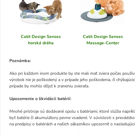
Catit Design Senses
Catit Design Senses
horská dráha
Massage-Center
Poznámka:
Ako pri každom inom produkte by ste mali mať zviera počas používa
výrobok nie je poškodený a v prípade jeho poškodenia, či chýbajúc
prípade by mohlo dôjsť k zraneniu zvieraťa.
Upozornenie o likvidácii batérií:
Mnohé prístroje sú dodávané spolu s batériami, ktoré slúžia naprík
byť batérie či akumulátory pevne vsadené. V súvislosti s prevádzk
na predpisy o batériách a našich zákazníkov upozorniť o nasledujúc