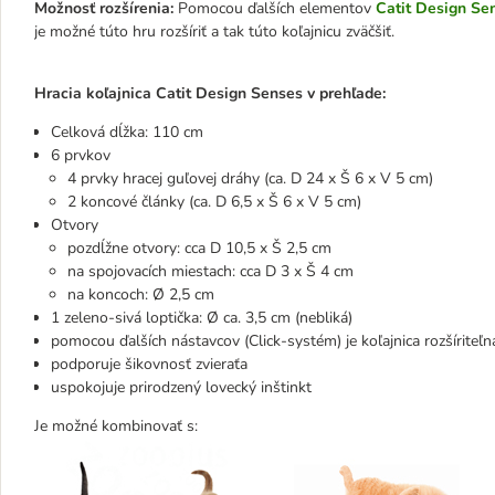
Možnosť rozšírenia:
Pomocou ďalších elementov
Catit Design Se
je možné túto hru rozšíriť a tak túto koľajnicu zväčšiť.
Hracia koľajnica Catit Design Senses v prehľade:
Celková dĺžka: 110 cm
6 prvkov
4 prvky hracej guľovej dráhy (ca. D 24 x Š 6 x V 5 cm)
2 koncové články (ca. D 6,5 x Š 6 x V 5 cm)
Otvory
pozdĺžne otvory: cca D 10,5 x Š 2,5 cm
na spojovacích miestach: cca D 3 x Š 4 cm
na koncoch: Ø 2,5 cm
1 zeleno-sivá loptička: Ø ca. 3,5 cm (nebliká)
pomocou ďalších nástavcov (Click-systém) je koľajnica rozšíriteľn
podporuje šikovnosť zvieraťa
uspokojuje prirodzený lovecký inštinkt
Je možné kombinovať s: