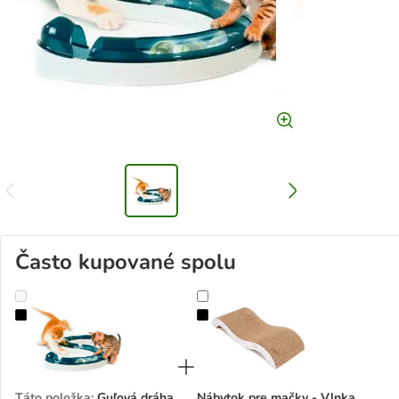
Často kupované spolu
Guľová dráha Catit Design Senses
Nábytok pre mačky - Vlnka
Táto položka
:
Guľová dráha
Nábytok pre mačky - Vlnka