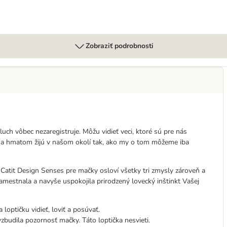
Zobraziť podrobnosti
ch vôbec nezaregistruje. Môžu vidieť veci, ktoré sú pre nás
u a hmatom žijú v našom okolí tak, ako my o tom môžeme iba
a Catit Design Senses pre mačky osloví všetky tri zmysly zároveň a
zamestnala a navyše uspokojila prirodzený lovecký inštinkt Vašej
optičku vidieť, loviť a posúvať.
zbudila pozornosť mačky. Táto loptička nesvieti.