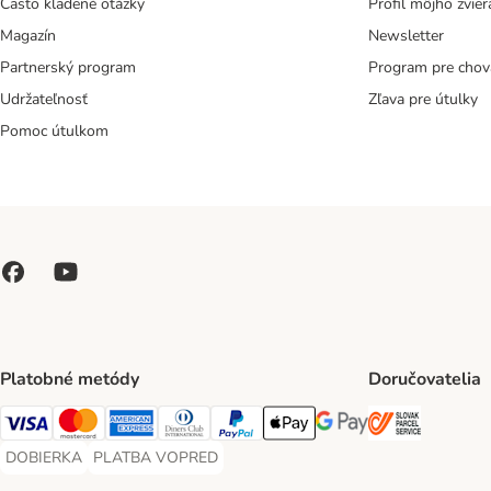
Často kladené otázky
Profil môjho zvier
Magazín
Newsletter
Partnerský program
Program pre chov
Udržateľnosť
Zľava pre útulky
Pomoc útulkom
Platobné metódy
Doručovatelia
SLOVAK P
Visa Payment Method
Mastercard Payment Method
American Express Payment Method
Diners Club Payment Method
PayPal Payment Method
Apple Pay Payment Method
Google Pay Payment Me
DOBIERKA
PLATBA VOPRED
DOBIERKA Payment Method
PLATBA VOPRED Payment Method