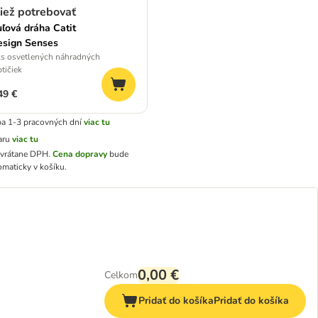
iež potrebovať
ľová dráha Catit
sign Senses
ks osvetlených náhradných
ptičiek
49 €
a 1-3 pracovných dní
viac tu
aru
viac tu
 vrátane DPH
.
Cena dopravy
bude
omaticky v košíku.
0,00 €
Celkom
Pridať do košíka
Pridať do košíka