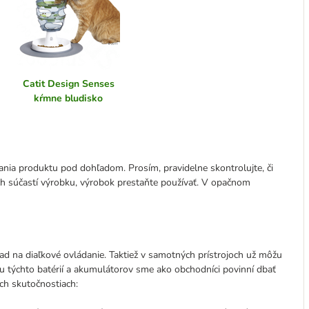
Catit Design Senses
kŕmne bludisko
nia produktu pod dohľadom. Prosím, pravidelne skontrolujte, či
ich súčastí výrobku, výrobok prestaňte používať. V opačnom
lad na diaľkové ovládanie. Taktiež v samotných prístrojoch už môžu
ou týchto batérií a akumulátorov sme ako obchodníci povinní dbať
ich skutočnostiach: