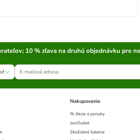
rateľov; 10 % zľava na druhú objednávku pre n
sť
Nakupovanie
% Akcie a ponuky
zooOutlet
m
Skúšobné balenia