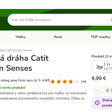
Hľadať
produkty
Vtáky
Kone
TOP značky
Otvoriť menu: Malé zvieratá
Otvoriť menu: Vtáky
Otvoriť menu: 
áha Catit Design Senses
á dráha Catit
Produkt (2 
1 ks
n Senses
167
9,99 €
 rating area from zero to 5: 4.4/5
(
44
)
 tento produkt!
zšíriteľná a veľmi variabilná hra pre mačky, na trénovanie
spokojenie prirodzeného loveckého inštinktu. Dĺžka ca.
Získa
produ