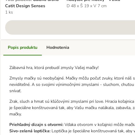
Catit Design Senses
D 48 x Š 19 x V 7 cm
1 ks
Popis produktu
Hodnotenia
Zábavná hra, ktorá prebudí zmysly Vašej mačky!
Zmysly mačky sú neobyčajné. Mačky môžu počuť zvuky, ktoré náš slu
neviditeľné. A so svojimi výnimočnými zmyslami - sluchom, chuťo
snívať.
Zrak, sluch a hmat sú kľúčovými zmyslami pri love. Hracia koľajnic
je špeciálne konštruovaná tak, aby Vašu mačku nalákala, zabavila, 
mačky.
Priehľadný dizajn s otvormi:
Vďaka otvorom v koľajnici môže mačka l
Sivo-zelená loptička:
Loptička je špeciálne konštruovaná tak, aby v