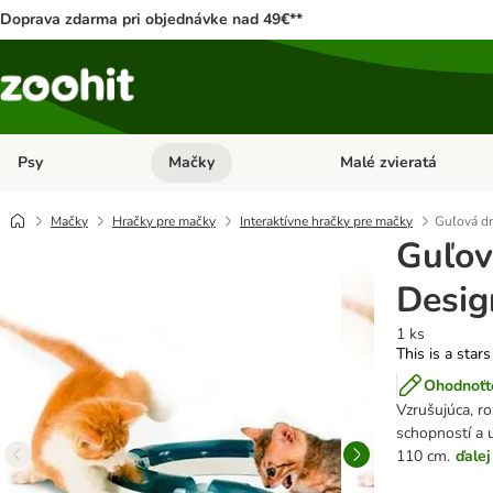
Doprava zdarma pri objednávke nad 49€**
Psy
Mačky
Malé zvieratá
Otvoriť menu: Psy
Otvoriť menu: Mačky
Mačky
Hračky pre mačky
Interaktívne hračky pre mačky
Guľová dr
Guľov
Desig
1 ks
This is a stars
Ohodnoťte
Vzrušujúca, ro
schopností a u
110 cm.
ďalej