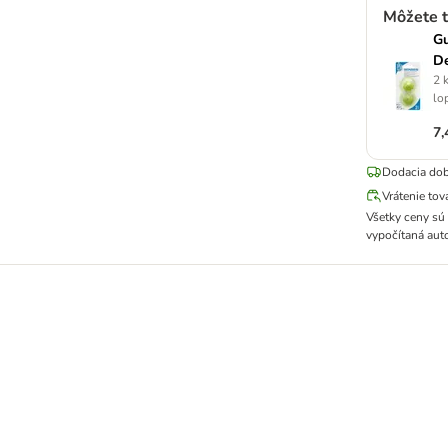
Môžete t
Gu
De
2 
lo
7,
Dodacia dob
Vrátenie tov
Všetky ceny sú
vypočítaná aut