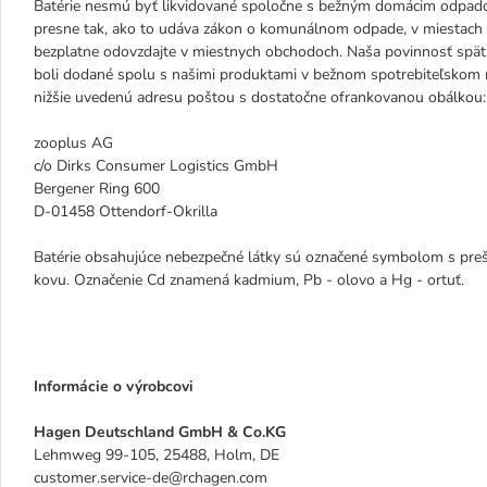
Batérie nesmú byť likvidované spoločne s bežným domácim odpadom. 
presne tak, ako to udáva zákon o komunálnom odpade, v miestach
bezplatne odovzdajte v miestnych obchodoch. Naša povinnosť spätné
boli dodané spolu s našimi produktami v bežnom spotrebiteľskom mn
nižšie uvedenú adresu poštou s dostatočne ofrankovanou obálkou:
zooplus AG
c/o Dirks Consumer Logistics GmbH
Bergener Ring 600
D-01458 Ottendorf-Okrilla
Batérie obsahujúce nebezpečné látky sú označené symbolom s pr
kovu. Označenie Cd znamená kadmium, Pb - olovo a Hg - ortuť.
Informácie o výrobcovi
Hagen Deutschland GmbH & Co.KG
Lehmweg 99-105, 25488, Holm, DE
customer.service-de@rchagen.com