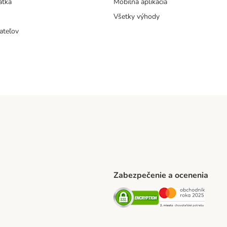
atka
Mobilná aplikácia
Všetky výhody
ateľov
Zabezpečenie a ocenenia
ARCEL SERVICE Shipping Method
Security
Securit
thod