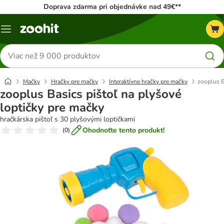
Doprava zdarma pri objednávke nad 49€**
Kategórie
Hľadať
produkty
Mačky
Hračky pre mačky
Interaktívne hračky pre mačky
zooplus B
zooplus Basics pištoľ na plyšové
loptičky pre mačky
hračkárska pištoľ s 30 plyšovými loptičkami
Ohodnoťte tento produkt!
(
0
)