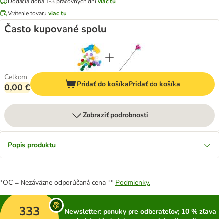
Dodacia doba 1-3 pracovných dní
viac tu
Vrátenie tovaru
viac tu
Často kupované spolu
Celkom
Pridať do košíka
Pridať do košíka
0,00 €
Zobraziť podrobnosti
Popis produktu
*OC = Nezáväzne odporúčaná cena **
Podmienky.
333
Newsletter: ponuky pre odberateľov; 10 % zľava