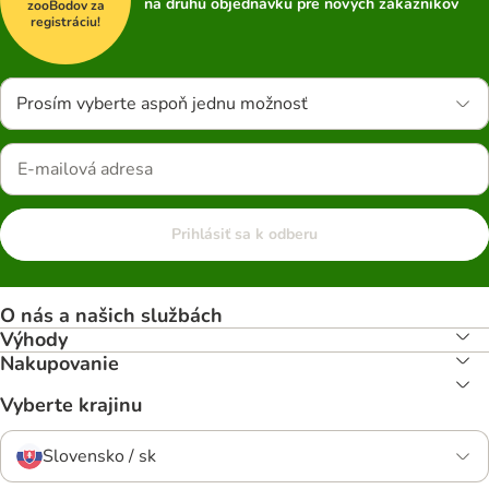
na druhú objednávku pre nových zákazníkov
zooBodov za
registráciu!
Prosím vyberte aspoň jednu možnosť
Prihlásiť sa k odberu
O nás a našich službách
Výhody
Nakupovanie
Vyberte krajinu
Slovensko / sk