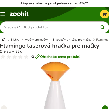
Doprava zdarma pri objednávke nad 49€**
Kategórie
Hľadať
produkty
Mačky
Hračky pre mačky
Interaktívne hračky pre mačky
Flamingo 
Flamingo laserová hračka pre mačky
Ø 9,8 x V 21 cm
Ohodnoťte tento produkt!
(
0
)