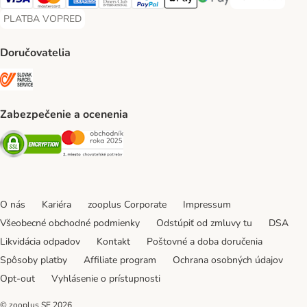
DOBIERKA Paym
Visa Payment Method
Mastercard Payment Method
American Express Payment Method
Diners Club Payment Method
PayPal Payment Method
Apple Pay Payment Method
Google Pay Payment Me
PLATBA VOPRED
PLATBA VOPRED Payment Method
Doručovatelia
SLOVAK PARCEL SERVICE Shipping Method
Zabezpečenie a ocenenia
Security
Security
O nás
Kariéra
zooplus Corporate
Impressum
Všeobecné obchodné podmienky
Odstúpiť od zmluvy tu
DSA
Likvidácia odpadov
Kontakt
Poštovné a doba doručenia
Spôsoby platby
Affiliate program
Ochrana osobných údajov
Opt-out
Vyhlásenie o prístupnosti
© zooplus SE
2026