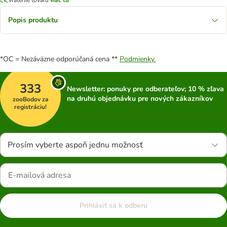
Popis produktu
*OC = Nezáväzne odporúčaná cena **
Podmienky.
333
Newsletter: ponuky pre odberateľov; 10 % zľava
na druhú objednávku pre nových zákazníkov
zooBodov za
registráciu!
Prosím vyberte aspoň jednu možnosť
Prihlásiť sa k odberu