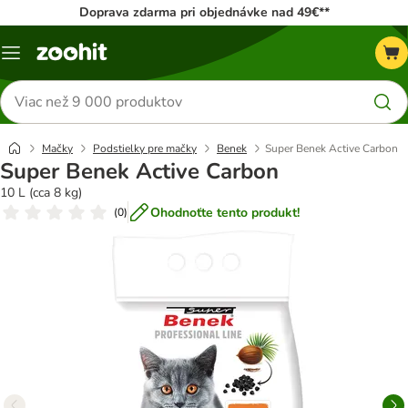
Doprava zdarma pri objednávke nad 49€**
Kategórie
Hľadať
produkty
Mačky
Podstielky pre mačky
Benek
Super Benek Active Carbon
Super Benek Active Carbon
10 L (cca 8 kg)
Ohodnoťte tento produkt!
(
0
)