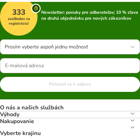
333
Newsletter: ponuky pre odberateľov; 10 % zľava
na druhú objednávku pre nových zákazníkov
zooBodov za
registráciu!
Prosím vyberte aspoň jednu možnosť
Prihlásiť sa k odberu
O nás a našich službách
Výhody
Nakupovanie
Vyberte krajinu