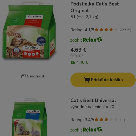
Podstielka Cat's Best
Original
5 l (cca. 2,1 kg)
Rating: 4.1/5
(
22215
)
4,69 €
0,94 € / l
4,46 €
5 možností
Pridať do košíka
Cat's Best Universal
výhodné balenie 2 x 20 l
Rating: 3.4/5
(
11
)