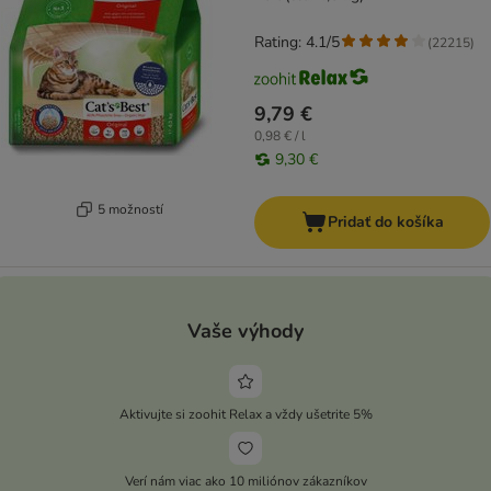
Rating: 4.1/5
(
22215
)
9,79 €
0,98 € / l
9,30 €
5 možností
Pridať do košíka
Vaše výhody
Aktivujte si zoohit Relax a vždy ušetrite 5%
Verí nám viac ako 10 miliónov zákazníkov