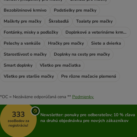
Bezobilninové krmivo
Podstielky pre mačky
Maškrty pre mačky
Škrabadlá
Toalety pre mačky
Fontánky, misky a podložky
Doplnkové a veterinárne krmivo
Pelechy a vankúše
Hračky pre mačky
Siete a dvierka
Starostlivosť o mačky
Doplnky na cesty pre mačky
Smart doplnky
Všetko pre mačiatka
Všetko pre staršie mačky
Pre rôzne mačacie plemená
*OC = Nezáväzne odporúčaná cena **
Podmienky.
333
Newsletter: ponuky pre odberateľov; 10 % zľava
na druhú objednávku pre nových zákazníkov
zooBodov za
registráciu!