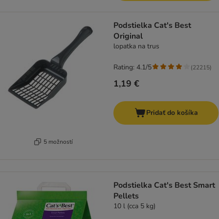
Podstielka Cat's Best
Original
lopatka na trus
Rating: 4.1/5
(
22215
)
1,19 €
Pridať do košíka
5 možností
Podstielka Cat's Best Smart
Pellets
10 l (cca 5 kg)