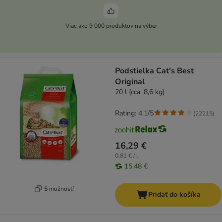
Viac ako 9 000 produktov na výber
Podstielka Cat's Best
Original
20 l (cca. 8,6 kg)
Rating: 4.1/5
(
22215
)
16,29 €
0,81 € / l
15,48 €
5 možností
Pridať do košíka