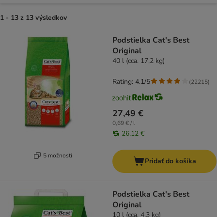
1 - 13 z 13 výsledkov
product items have been changed
Podstielka Cat's Best
Original
40 l (cca. 17,2 kg)
Rating: 4.1/5
(
22215
)
27,49 €
0,69 € / l
26,12 €
5 možností
Pridať do košíka
Podstielka Cat's Best
Original
10 l (cca. 4,3 kg)