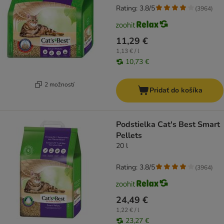
Rating: 3.8/5
(
3964
)
11,29 €
1,13 € / l
10,73 €
2 možností
Pridať do košíka
Podstielka Cat's Best Smart
Pellets
20 l
Rating: 3.8/5
(
3964
)
24,49 €
1,22 € / l
23,27 €