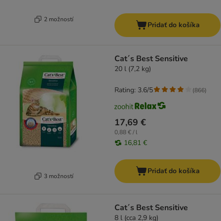
2 možností
Pridať do košíka
Cat´s Best Sensitive
20 l (7,2 kg)
Rating: 3.6/5
(
866
)
17,69 €
0,88 € / l
16,81 €
Pridať do košíka
3 možností
Cat´s Best Sensitive
8 l (cca 2,9 kg)