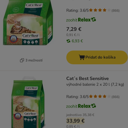
Rating: 3.6/5
(
866
)
7,29 €
0,91 € / l
6,93 €
Pridať do košíka
3 možností
Cat´s Best Sensitive
výhodné balenie 2 x 20 l (7,2 kg)
Rating: 3.6/5
(
866
)
jednotlivo
35,38 €
33,99 €
0,85 € / l