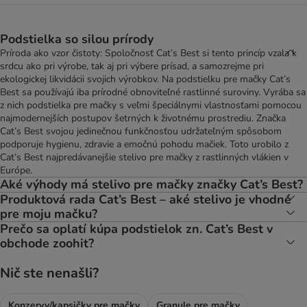
Podstielka so silou prírody
Príroda ako vzor čistoty: Spoločnosť Cat’s Best si tento princíp vzala k
srdcu ako pri výrobe, tak aj pri výbere prísad, a samozrejme pri
ekologickej likvidácii svojich výrobkov. Na podstielku pre mačky Cat’s
Best sa používajú iba prírodné obnoviteľné rastlinné suroviny. Vyrába sa
z nich podstielka pre mačky s veľmi špeciálnymi vlastnosťami pomocou
najmodernejších postupov šetrných k životnému prostrediu. Značka
Cat’s Best svojou jedinečnou funkčnosťou udržateľným spôsobom
podporuje hygienu, zdravie a emočnú pohodu mačiek. Toto urobilo z
Cat’s Best najpredávanejšie stelivo pre mačky z rastlinných vlákien v
Európe.
Aké výhody má stelivo pre mačky značky Cat’s Best?
Produktová rada Cat’s Best – aké stelivo je vhodné
pre moju mačku?
Prečo sa oplatí kúpa podstielok zn. Cat’s Best v
obchode zoohit?
Nič ste nenašli?
Konzervy/kapsičky pre mačky
Granule pre mačky