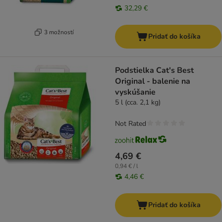
32,29 €
3 možností
Pridať do košíka
Podstielka Cat's Best
Original - balenie na
vyskúšanie
5 l (cca. 2,1 kg)
Not Rated
4,69 €
0,94 € / l
4,46 €
Pridať do košíka