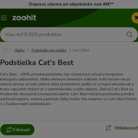
Doprava zdarma pri objednávke nad 49€**
Kategórie
Hľadať
produkty
Mačky
Podstielky pre mačky
Cat's Best
Podstielka Cat's Best
Cat's Best - 100% prírodné podstielky, bez chemických prísad a kompletne
biologicky odbúrateľné. Vďaka aktívnym dreveným vláknam, kvôli ktorým nie sú
rúbané stromy, sú tieto stelivá veľmi produktívne, keďže sú schopné absorbovať a
trvalo zapuzdriť vlhkosť až v sedemnásobku svojho objemu. Stelivá Cat's Best sú
hrudkovité, absorpčné a kompostovateľné. Cat's Best mačacia podstielka pomáha
udržovať hygienu, zdravie a pohodu Vašej mačky. Nie nadarmo sú Cat's Best číslom
1 v Európe medzi podstielkami.
Obľúbenosť
Filtrovať