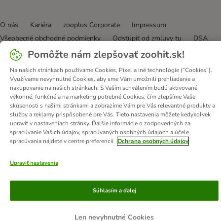
O nás
Kariéra
zooplus Corporate
Impressum
Všeobecné obchodné podmienky
Odstúpiť od zmluvy tu
DSA
Likvidácia odpadov
Kontakt
Poštovné a doba doručenia
Pomôžte nám zlepšovať zoohit.sk!
Spôsoby platby
Affiliate program
Ochrana osobných údajov
Na našich stránkach používame Cookies, Pixel a iné technológie (“Cookies”).
Opt-out
Vyhlásenie o prístupnosti
Využívame nevyhnutné Cookies, aby sme Vám umožnili prehliadanie a
nakupovanie na našich stránkach. S Vaším schválením budú aktivované
výkonné, funkčné a na marketing potrebné Cookies, čím zlepšíme Vaše
© zooplus SE
2026
skúsenosti s našimi stránkami a zobrazíme Vám pre Vás relevantné produkty a
služby a reklamy prispôsobené pre Vás. Tieto nastavenia môžete kedykoľvek
upraviť v nastaveniach stránky. Ďalšie informácie o zodpovedných za
spracúvanie Vašich údajov, spracúvaných osobných údajoch a účele
spracúvania nájdete v centre preferencií
Ochrana osobných údajov
Upraviť nastavenia
Súhlasím a ďalej
Len nevyhnutné Cookies