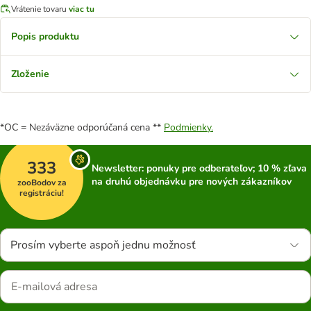
Vrátenie tovaru
viac tu
Popis produktu
Zloženie
*OC = Nezáväzne odporúčaná cena **
Podmienky.
333
Newsletter: ponuky pre odberateľov; 10 % zľava
na druhú objednávku pre nových zákazníkov
zooBodov za
registráciu!
Prosím vyberte aspoň jednu možnosť