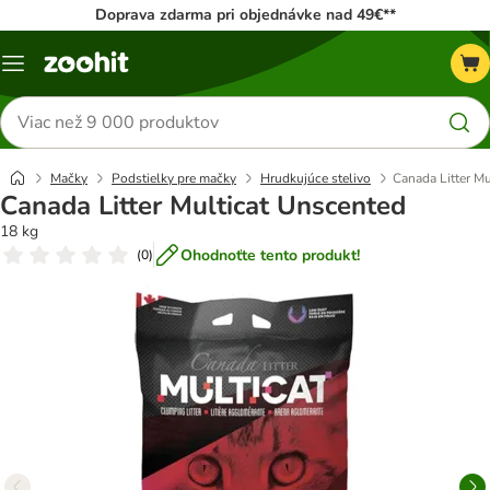
Doprava zdarma pri objednávke nad 49€**
Kategórie
Hľadať
produkty
Mačky
Podstielky pre mačky
Hrudkujúce stelivo
Canada Litter M
Canada Litter Multicat Unscented
18 kg
Ohodnoťte tento produkt!
(
0
)