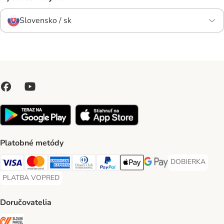
Slovensko / sk
Platobné metódy
DOBIERKA
DOBIERKA Paym
Visa Payment Method
Mastercard Payment Method
American Express Payment Method
Diners Club Payment Method
PayPal Payment Method
Apple Pay Payment Method
Google Pay Payment Me
PLATBA VOPRED
PLATBA VOPRED Payment Method
Doručovatelia
SLOVAK PARCEL SERVICE Shipping Method