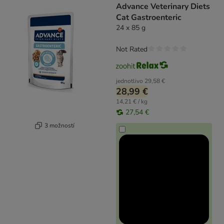
Advance Veterinary Diets
Cat Gastroenteric
24 x 85 g
Not Rated
jednotlivo
29,58 €
28,99 €
14,21 € / kg
27,54 €
3 možností