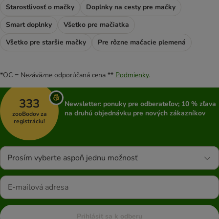
Starostlivosť o mačky
Doplnky na cesty pre mačky
Smart doplnky
Všetko pre mačiatka
Všetko pre staršie mačky
Pre rôzne mačacie plemená
*OC = Nezáväzne odporúčaná cena **
Podmienky.
333
Newsletter: ponuky pre odberateľov; 10 % zľava
na druhú objednávku pre nových zákazníkov
zooBodov za
registráciu!
Prosím vyberte aspoň jednu možnosť
Prihlásiť sa k odberu