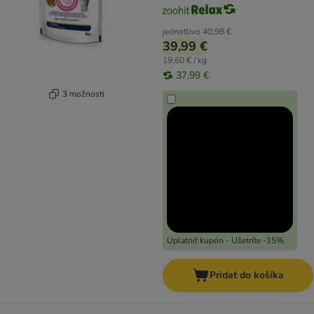
jednotlivo
40,98 €
39,99 €
19,60 € / kg
37,99 €
3 možností
Uplatniť kupón - Ušetríte -15%
Pridať do košíka