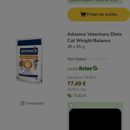
Uplatniť kupón - Ušetríte -15%
Pridať do košíka
Advance Veterinary Diets
Cat Weight Balance
48 x 85 g
Not Rated
jednotlivo
79,16 €
77,49 €
18,99 € / kg
73,62 €
3 možností