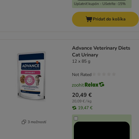
Uplatniť kupón - Ušetríte -15%
Pridať do košíka
Advance Veterinary Diets
Cat Urinary
12 x 85 g
Not Rated
20,49 €
20,09 € / kg
19,47 €
3 možností