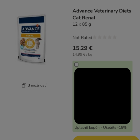
product items have been changed
Advance Veterinary Diets
Cat Renal
12 x 85 g
Not Rated
15,29 €
14,99 € / kg
3 možností
Uplatniť kupón - Ušetríte -15%