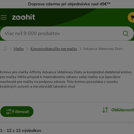
Doprava zdarma pri objednávke nad 49€**
Kategórie
Hľadať
produkty
Mačky
Konzervy/kapsičky pre mačky
Advance Veterinary Diets
Krmivo pre mačky Affinity Advance Veterinary Diets je kompletné dietetické krmivo
pre mačky. Môže prispieť k maximálnemu zdraviu vašej mačky a je špeciálne
navrhnuté pre mačky na podporu zdravia. Toto krmivo pozostáva z vysoko
kvalitných surovín a má obzvlášť lahodnú chuť.
Obľúbenosť
Filtrovať
1 - 12 z 12 výsledkov