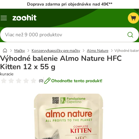
Doprava zdarma pri objednávke nad 49€**
Kategórie
Hľadať
produkty
Mačky
Konzervy/kapsičky pre mačky
Almo Nature
Výhodné balen
Výhodné balenie Almo Nature HFC
Kitten 12 x 55 g
kuracie
Ohodnoťte tento produkt!
(
0
)