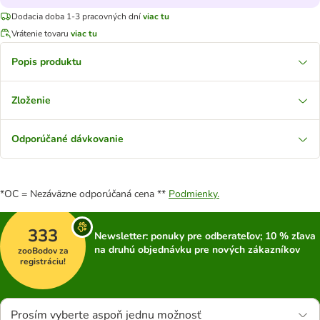
Dodacia doba 1-3 pracovných dní
viac tu
Vrátenie tovaru
viac tu
Popis produktu
Zloženie
Odporúčané dávkovanie
*OC = Nezáväzne odporúčaná cena **
Podmienky.
333
Newsletter: ponuky pre odberateľov; 10 % zľava
na druhú objednávku pre nových zákazníkov
zooBodov za
registráciu!
Prosím vyberte aspoň jednu možnosť