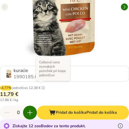
Celková cena
rovnakých
kuracie
položiek pri kúpe
jednotlivo
1990185.0
-4.77%
jednotlivo
12,38 €
11,79 €
17,86 € / kg
Pridať do košíka
Pridať do košíka
Získajte 12 zooBodov za tento produkt.