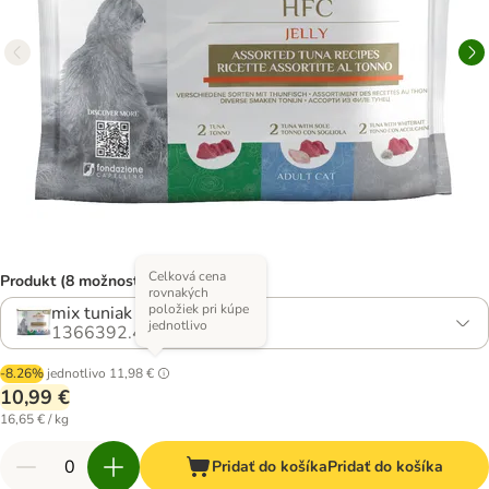
Celková cena
Produkt (8 možností)
rovnakých
položiek pri kúpe
mix tuniak (3 druhy)
jednotlivo
1366392.4
-8.26%
jednotlivo
11,98 €
10,99 €
16,65 € / kg
Pridať do košíka
Pridať do košíka