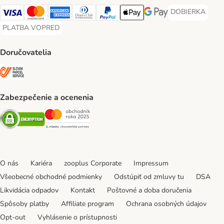
DOBIERKA
DOBIERKA Paym
Visa Payment Method
Mastercard Payment Method
American Express Payment Method
Diners Club Payment Method
PayPal Payment Method
Apple Pay Payment Method
Google Pay Payment Me
PLATBA VOPRED
PLATBA VOPRED Payment Method
Doručovatelia
SLOVAK PARCEL SERVICE Shipping Method
Zabezpečenie a ocenenia
Security
Security
O nás
Kariéra
zooplus Corporate
Impressum
Všeobecné obchodné podmienky
Odstúpiť od zmluvy tu
DSA
Likvidácia odpadov
Kontakt
Poštovné a doba doručenia
Spôsoby platby
Affiliate program
Ochrana osobných údajov
Opt-out
Vyhlásenie o prístupnosti