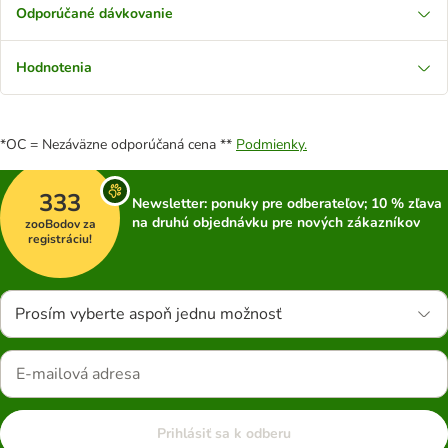
Odporúčané dávkovanie
Hodnotenia
*OC = Nezáväzne odporúčaná cena **
Podmienky.
333
Newsletter: ponuky pre odberateľov; 10 % zľava
na druhú objednávku pre nových zákazníkov
zooBodov za
registráciu!
Prosím vyberte aspoň jednu možnosť
Prihlásiť sa k odberu