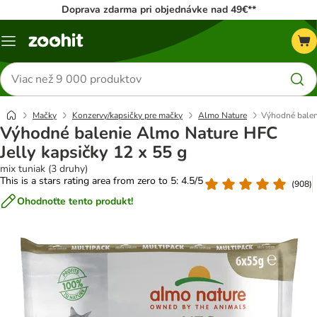
Doprava zdarma pri objednávke nad 49€**
Kategórie
Hľadať
produkty
Mačky
Konzervy/kapsičky pre mačky
Almo Nature
Výhodné balen
Výhodné balenie Almo Nature HFC
Jelly kapsičky 12 x 55 g
mix tuniak (3 druhy)
This is a stars rating area from zero to 5: 4.5/5
(
908
)
Ohodnoťte tento produkt!