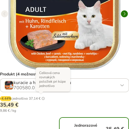
Celková cena
Produkt (4 možností)
rovnakých
položiek pri kúpe
kuracie a hovädzie s mrkvou
jednotlivo
700580.0
-4.44%
jednotlivo
37,14 €
35,49 €
9,86 € / kg
Jednorazové