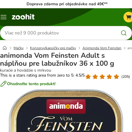
Doprava zdarma pri objednávke nad 49€**
Kategórie
Hľadať
produkty
Mačky
Konzervy/kapsičky pre mačky
Animonda Vom Feinsten
an
animonda Vom Feinsten Adult s
náplňou pre labužníkov 36 x 100 g
kuracie a hovädzie s mrkvou
This is a stars rating area from zero to 5: 4.5/5
(
205
)
Ohodnoťte tento produkt!