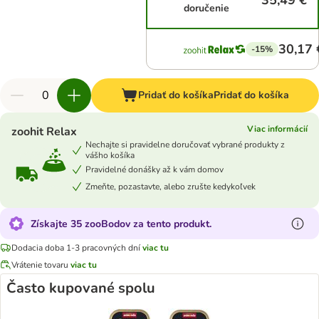
35,49 €
doručenie
30,17 
-15%
Pridať do košíka
Pridať do košíka
Viac informácií
zoohit Relax
Nechajte si pravidelne doručovať vybrané produkty z
vášho košíka
Pravidelné donášky až k vám domov
Zmeňte, pozastavte, alebo zrušte kedykoľvek
Získajte 35 zooBodov za tento produkt.
Dodacia doba 1-3 pracovných dní
viac tu
Vrátenie tovaru
viac tu
Často kupované spolu