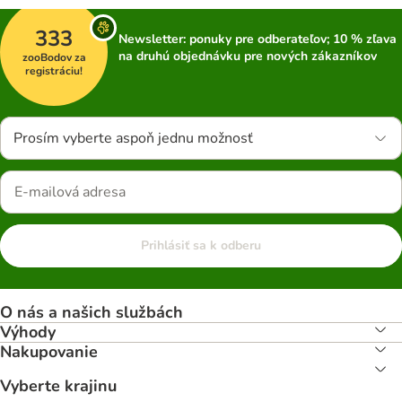
333
Newsletter: ponuky pre odberateľov; 10 % zľava
na druhú objednávku pre nových zákazníkov
zooBodov za
registráciu!
Prosím vyberte aspoň jednu možnosť
Prihlásiť sa k odberu
O nás a našich službách
Výhody
Nakupovanie
Vyberte krajinu