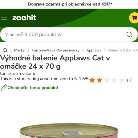
Doprava zdarma pri objednávke nad 49€**
Kategórie
Hľadať
produkty
Mačky
Konzervy/kapsičky pre mačky
Applaws
Výhodné balenie 
Výhodné balenie Applaws Cat v
omáčke 24 x 70 g
tuniak s krevetami
This is a stars rating area from zero to 5: 1.5/5
(
2
)
Ohodnoťte tento produkt!