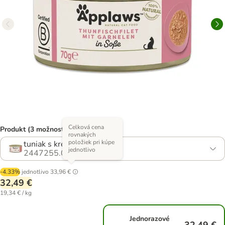
Celková cena
Produkt (3 možností)
rovnakých
položiek pri kúpe
tuniak s krevetami
jednotlivo
2447255.0
-4.33%
jednotlivo
33,96 €
32,49 €
19,34 € / kg
Jednorazové