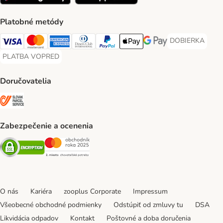
Platobné metódy
DOBIERKA
DOBIERKA Paym
Visa Payment Method
Mastercard Payment Method
American Express Payment Method
Diners Club Payment Method
PayPal Payment Method
Apple Pay Payment Method
Google Pay Payment Me
PLATBA VOPRED
PLATBA VOPRED Payment Method
Doručovatelia
SLOVAK PARCEL SERVICE Shipping Method
Zabezpečenie a ocenenia
Security
Security
O nás
Kariéra
zooplus Corporate
Impressum
Všeobecné obchodné podmienky
Odstúpiť od zmluvy tu
DSA
Likvidácia odpadov
Kontakt
Poštovné a doba doručenia