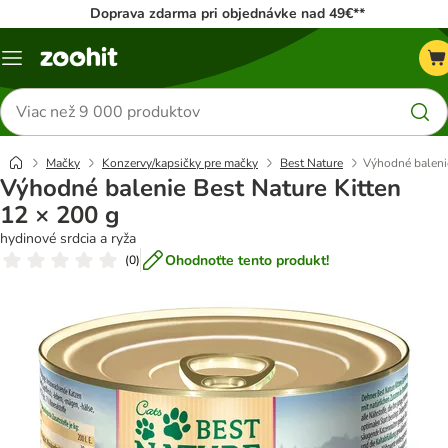
Doprava zdarma pri objednávke nad 49€**
Kategórie
Hľadať
produkty
Mačky
Konzervy/kapsičky pre mačky
Best Nature
Výhodné balenie
Výhodné balenie Best Nature Kitten
12 × 200 g
hydinové srdcia a ryža
Ohodnoťte tento produkt!
(
0
)