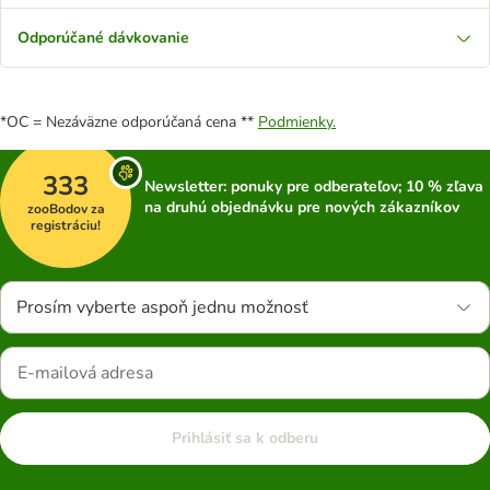
Odporúčané dávkovanie
*OC = Nezáväzne odporúčaná cena **
Podmienky.
333
Newsletter: ponuky pre odberateľov; 10 % zľava
na druhú objednávku pre nových zákazníkov
zooBodov za
registráciu!
Prosím vyberte aspoň jednu možnosť
Prihlásiť sa k odberu