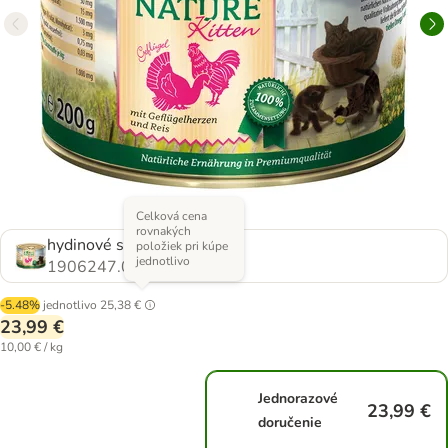
Celková cena
rovnakých
hydinové srdcia a ryža
položiek pri kúpe
jednotlivo
1906247.0
-5.48%
jednotlivo
25,38 €
23,99 €
10,00 € / kg
Jednorazové
23,99 €
doručenie