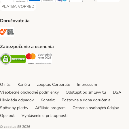
Visa Payment Method
Mastercard Payment Method
American Express Payment Method
Diners Club Payment Method
PayPal Payment Method
Apple Pay Payment Method
Google Pay Payment Me
PLATBA VOPRED
PLATBA VOPRED Payment Method
Doručovatelia
SLOVAK PARCEL SERVICE Shipping Method
Zabezpečenie a ocenenia
Security
Security
O nás
Kariéra
zooplus Corporate
Impressum
Všeobecné obchodné podmienky
Odstúpiť od zmluvy tu
DSA
Likvidácia odpadov
Kontakt
Poštovné a doba doručenia
Spôsoby platby
Affiliate program
Ochrana osobných údajov
Opt-out
Vyhlásenie o prístupnosti
© zooplus SE
2026