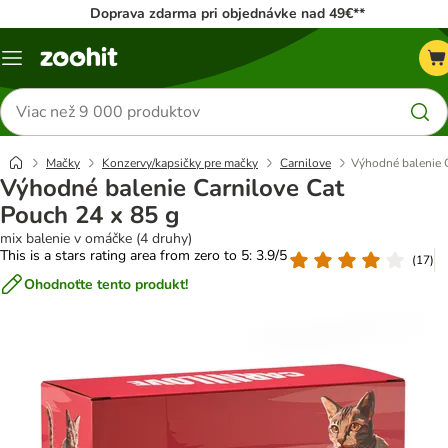
Doprava zdarma pri objednávke nad 49€**
Kategórie
Hľadať
produkty
Mačky
Konzervy/kapsičky pre mačky
Carnilove
Výhodné balenie C
Výhodné balenie Carnilove Cat
Pouch 24 x 85 g
mix balenie v omáčke (4 druhy)
This is a stars rating area from zero to 5: 3.9/5
(
17
)
Ohodnoťte tento produkt!