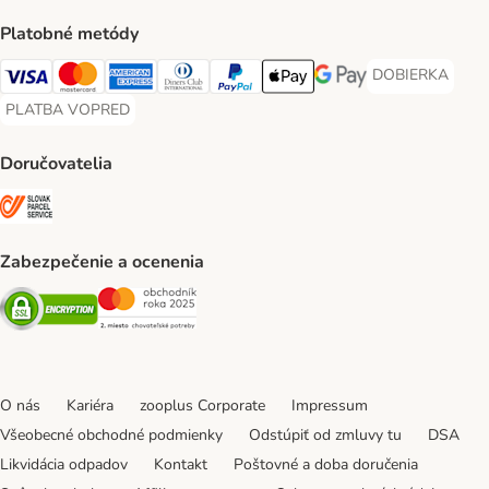
Platobné metódy
DOBIERKA
DOBIERKA Paym
Visa Payment Method
Mastercard Payment Method
American Express Payment Method
Diners Club Payment Method
PayPal Payment Method
Apple Pay Payment Method
Google Pay Payment Me
PLATBA VOPRED
PLATBA VOPRED Payment Method
Doručovatelia
SLOVAK PARCEL SERVICE Shipping Method
Zabezpečenie a ocenenia
Security
Security
O nás
Kariéra
zooplus Corporate
Impressum
Všeobecné obchodné podmienky
Odstúpiť od zmluvy tu
DSA
Likvidácia odpadov
Kontakt
Poštovné a doba doručenia