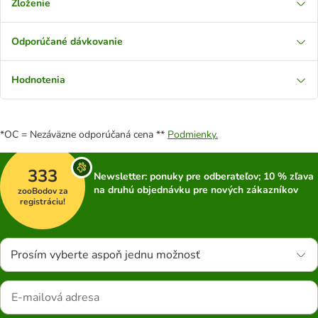
Zloženie
Odporúčané dávkovanie
Hodnotenia
*OC = Nezáväzne odporúčaná cena **
Podmienky.
333
Newsletter: ponuky pre odberateľov; 10 % zľava
na druhú objednávku pre nových zákazníkov
zooBodov za
registráciu!
Prosím vyberte aspoň jednu možnosť