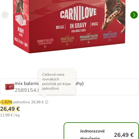
Celková cena
rovnakých
mix balenie v omáčke (4 druhy)
položiek pri kúpe
jednotlivo
2589154.0
-1.82%
jednotlivo
26,98 €
26,49 €
12,99 € / kg
Jednorazové
26,49 €
doručenie