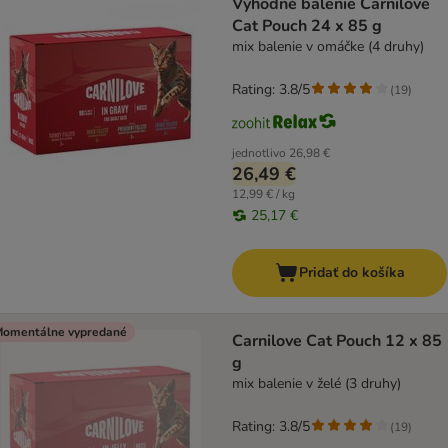
Výhodné balenie Carnilove
Cat Pouch 24 x 85 g
mix balenie v omáčke (4 druhy)
Rating: 3.8/5
(
19
)
jednotlivo
26,98 €
26,49 €
12,99 € / kg
25,17 €
Pridať do košíka
omentálne vypredané
Carnilove Cat Pouch 12 x 85
g
mix balenie v želé (3 druhy)
Rating: 3.8/5
(
19
)