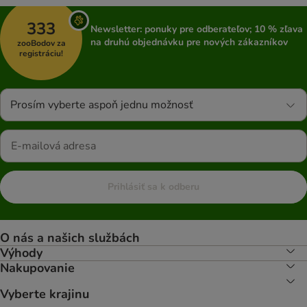
333
Newsletter: ponuky pre odberateľov; 10 % zľava
na druhú objednávku pre nových zákazníkov
zooBodov za
registráciu!
Prosím vyberte aspoň jednu možnosť
Prihlásiť sa k odberu
O nás a našich službách
Výhody
Nakupovanie
Vyberte krajinu