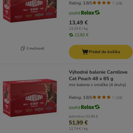
Rating: 3.8/5
(
19
)
13,49 €
13,23 € / kg
12,82 €
2 možností
Pridať do košíka
Výhodné balenie Carnilove
Cat Pouch 48 x 85 g
mix balenie v omáčke (4 druhy)
Rating: 3.8/5
(
19
)
jednotlivo
53,96 €
51,99 €
12,74 € / kg