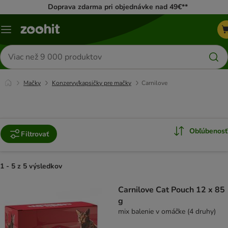
Doprava zdarma pri objednávke nad 49€**
Kategórie
Hľadať
produkty
Mačky
Konzervy/kapsičky pre mačky
Carnilove
Obľúbenosť
Filtrovať
1 - 5 z 5 výsledkov
product items have been changed
Carnilove Cat Pouch 12 x 85
g
mix balenie v omáčke (4 druhy)