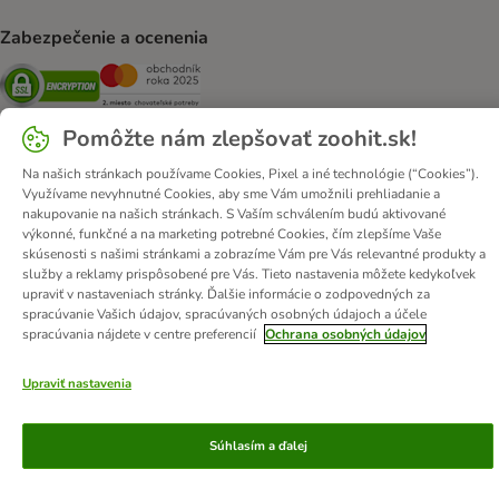
Zabezpečenie a ocenenia
Security
Security
Pomôžte nám zlepšovať zoohit.sk!
Na našich stránkach používame Cookies, Pixel a iné technológie (“Cookies”).
O nás
Kariéra
zooplus Corporate
Impressum
Využívame nevyhnutné Cookies, aby sme Vám umožnili prehliadanie a
Všeobecné obchodné podmienky
Odstúpiť od zmluvy tu
DSA
nakupovanie na našich stránkach. S Vaším schválením budú aktivované
výkonné, funkčné a na marketing potrebné Cookies, čím zlepšíme Vaše
Likvidácia odpadov
Kontakt
Poštovné a doba doručenia
skúsenosti s našimi stránkami a zobrazíme Vám pre Vás relevantné produkty a
Spôsoby platby
Affiliate program
Ochrana osobných údajov
služby a reklamy prispôsobené pre Vás. Tieto nastavenia môžete kedykoľvek
upraviť v nastaveniach stránky. Ďalšie informácie o zodpovedných za
Opt-out
Vyhlásenie o prístupnosti
spracúvanie Vašich údajov, spracúvaných osobných údajoch a účele
spracúvania nájdete v centre preferencií
Ochrana osobných údajov
© zooplus SE
2026
Upraviť nastavenia
Súhlasím a ďalej