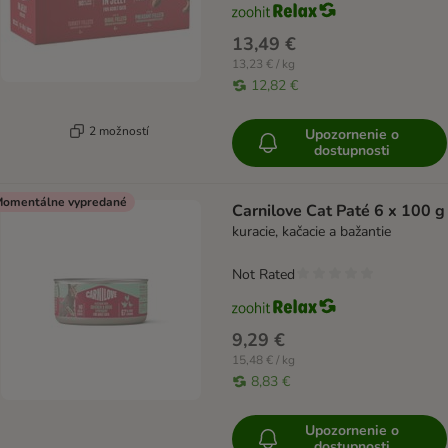
13,49 €
13,23 € / kg
12,82 €
2 možností
Upozornenie o
dostupnosti
omentálne vypredané
Carnilove Cat Paté 6 x 100 g
kuracie, kačacie a bažantie
Not Rated
9,29 €
15,48 € / kg
8,83 €
Upozornenie o
dostupnosti