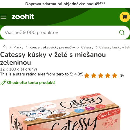
Doprava zdarma pri objednávke nad 49€**
Kategórie
Hľadať
produkty
Mačky
Konzervy/kapsičky pre mačky
Catessy
Catessy kúsky v že
Catessy kúsky v želé s miešanou
zeleninou
12 x 100 g (4 druhy)
This is a stars rating area from zero to 5: 4.8/5
(
9
)
Ohodnoťte tento produkt!