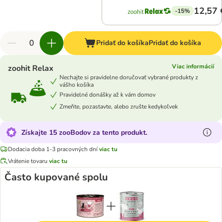
12,57 
-15%
Pridať do košíka
Pridať do košíka
Viac informácií
zoohit Relax
Nechajte si pravidelne doručovať vybrané produkty z
vášho košíka
Pravidelné donášky až k vám domov
Zmeňte, pozastavte, alebo zrušte kedykoľvek
Získajte 15 zooBodov za tento produkt.
Dodacia doba 1-3 pracovných dní
viac tu
Vrátenie tovaru
viac tu
Často kupované spolu