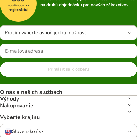
na druhú objednávku pre nových zákazníkov
zooBodov za
registráciu!
Prosím vyberte aspoň jednu možnosť
Prihlásiť sa k odberu
O nás a našich službách
Výhody
Nakupovanie
Vyberte krajinu
Slovensko / sk