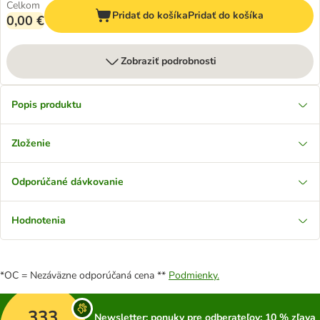
Celkom
Pridať do košíka
Pridať do košíka
0,00 €
Zobraziť podrobnosti
Popis produktu
Zloženie
Odporúčané dávkovanie
Hodnotenia
*OC = Nezáväzne odporúčaná cena **
Podmienky.
333
Newsletter: ponuky pre odberateľov; 10 % zľava