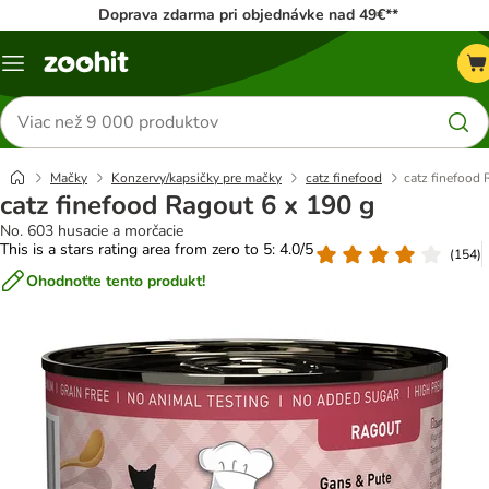
Doprava zdarma pri objednávke nad 49€**
Kategórie
Hľadať
produkty
Mačky
Konzervy/kapsičky pre mačky
catz finefood
catz finefood 
catz finefood Ragout 6 x 190 g
No. 603 husacie a morčacie
This is a stars rating area from zero to 5: 4.0/5
(
154
)
Ohodnoťte tento produkt!