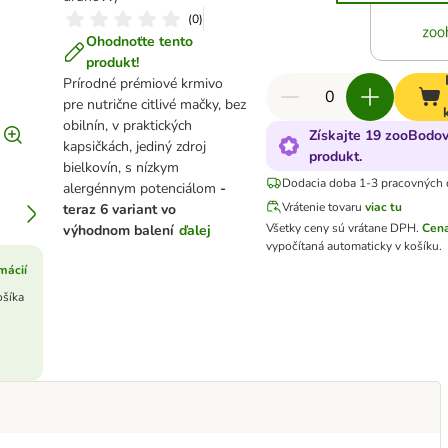
(
0
)
Ohodnoťte tento
produkt!
Prírodné prémiové krmivo
pre nutrične citlivé mačky, bez
obilnín, v praktických
Získajte 19 zooBodov
kapsičkách, jediný zdroj
produkt.
bielkovín, s nízkym
Dodacia doba 1-3 pracovných 
alergénnym potenciálom
-
Vrátenie tovaru
viac tu
teraz 6 variant vo
Všetky ceny sú vrátane DPH
.
Cena
výhodnom balení
ďalej
vypočítaná automaticky v košíku.
mácií
ošíka