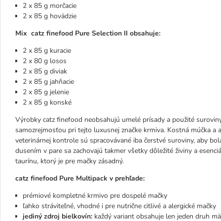
2 x 85 g morčacie
2 x 85 g hovädzie
Mix
catz finefood Pure Selection
II obsahuje:
2 x 85 g kuracie
2 x 80 g losos
2 x 85 g diviak
2 x 85 g jahňacie
2 x 85 g jelenie
2 x 85 g konské
Výrobky catz finefood neobsahujú umelé prísady a použité surovin
samozrejmosťou pri tejto luxusnej značke krmiva. Kostná múčka a 
veterinárnej kontrole sú spracovávané iba čerstvé suroviny, aby bol
dusením v pare sa zachovajú takmer všetky dôležité živiny a esenc
taurínu, ktorý je pre mačky zásadný.
catz finefood Pure Multipack v prehľade:
prémiové kompletné krmivo pre dospelé mačky
ľahko stráviteľné, vhodné i pre nutrične citlivé a alergické mačky
jediný zdroj bielkovín:
každý variant obsahuje len jeden druh m