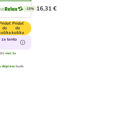
16,31 €
-15%
Pridať
Pridať
do
do
košíka
košíka
 za tento
dní
viac tu
 dopravy
bude