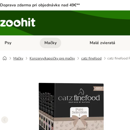
Doprava zdarma pri objednávke nad 49€**
Psy
Mačky
Malé zvieratá
Otvoriť menu: Psy
Otvoriť menu: Mačky
Mačky
Konzervy/kapsičky pre mačky
catz finefood
catz finefood