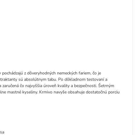
y pochádzajú z dôveryhodných nemeckých fariem, čo je
atraktanty sú absolútnym tabu. Po dôkladnom testovaní a
a zaručená čo najvyššia úroveň kvality a bezpečnosti. Šetrným
iálne mastné kyseliny. Krmivo navyše obsahuje dostatočnú porciu
äsa