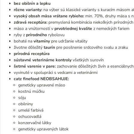
bez obilnín a lepku
rôzne varianty:
na výber sú klasické varianty s kuracím mäsom 
vysoký obsah mäsa vrátane rybieho:
min. 70%, druhy mäsa s n
zdravá receptúra:
premyslená kombinácia niekoľkých prírodných
mäso a vnútorností v
prvotriednej kvalite
z nemeckých fariem
ryby z
prírodného
rybolovu
bohaté na
vitamíny
pre udržanie vitality
životne dôležitý
taurín
pre posilnenie srdcového svalu a zraku
prírodná receptúra
sústavné veterinárne kontroly
všetkých surovín
šetrné varenie v pare:
zachovanie dôležitých živín a esenciálnyc
vyvinuté v spolupráci s vedcami a veterinármi
catz finefood NEOBSAHUJE:
geneticky upravené mäso
kostnú múčku
sóju
obilniny
umelé farbivá
ochucovadlá
konzervačné látky
geneticky upravených látok