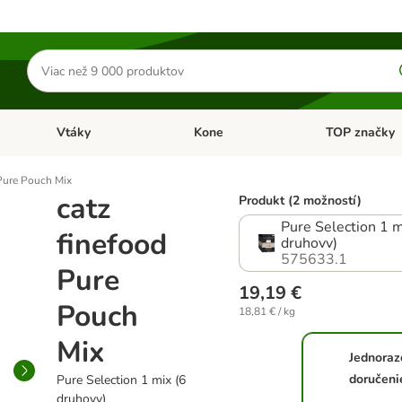
Hľadať
produkty
Vtáky
Kone
TOP značky
Otvoriť menu: Malé zvieratá
Otvoriť menu: Vtáky
Otvoriť menu: 
 Pure Pouch Mix
catz
Produkt (2 možností)
Pure Selection 1 m
finefood
druhovv)
575633.1
Pure
19,19 €
Pouch
18,81 € / kg
Mix
Jednoraz
doručeni
Pure Selection 1 mix (6
druhovv)