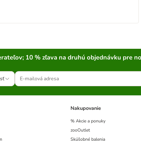
rateľov; 10 % zľava na druhú objednávku pre n
sť
Nakupovanie
% Akcie a ponuky
zooOutlet
m
Skúšobné balenia