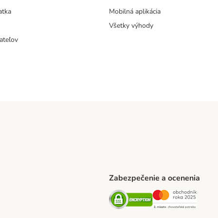
atka
Mobilná aplikácia
Všetky výhody
ateľov
Zabezpečenie a ocenenia
ARCEL SERVICE Shipping Method
Security
Securit
thod