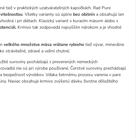
né tiež v praktických uzatvárateľných kapsičkách. Rad Pure
viteľnosťou
. Všetky varianty sú úplne
bez obilnín
a obsahujú len
hodná i pri diétach. Klasický variant s kuracím mäsom alebo s
otenciál.
Krmivo tak zodpovedá najvyšším nárokom a je vhodné
om
veľkého množstva mäsa vrátane rybieho
tiež vývar, minerálne
ko stráviteľné, zdravé a veľmi chutné.
oužité suroviny pochádzajú z preverených nemeckých
ovadlá nie sú pri výrobe používané. Čerstvé suroviny prechádzajú
a a bezpečnosť výrobkov. Vďaka šetrnému procesu varenia v pare
liny. Naviac obsahuje krmivo zvýšenú dávku životne dôležitého