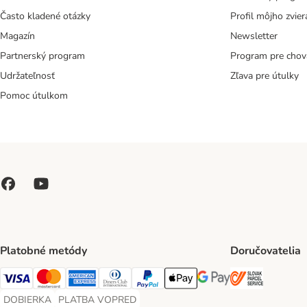
Často kladené otázky
Profil môjho zvier
Magazín
Newsletter
Partnerský program
Program pre chov
Udržateľnosť
Zľava pre útulky
Pomoc útulkom
Platobné metódy
Doručovatelia
SLOVAK P
Visa Payment Method
Mastercard Payment Method
American Express Payment Method
Diners Club Payment Method
PayPal Payment Method
Apple Pay Payment Method
Google Pay Payment Me
DOBIERKA
PLATBA VOPRED
DOBIERKA Payment Method
PLATBA VOPRED Payment Method