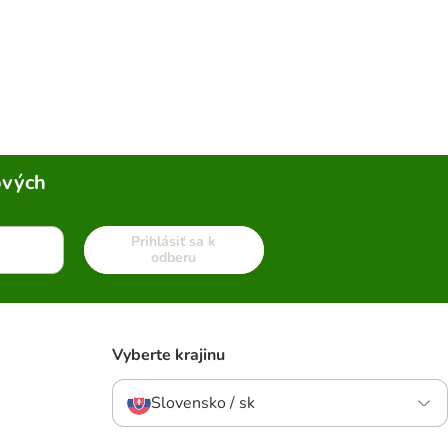
ových
Prihlásiť sa k
odberu
Vyberte krajinu
Slovensko / sk