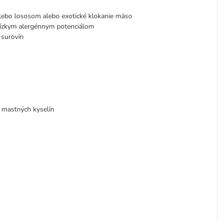
alebo lososom alebo exotické klokanie mäso
ízkym alergénnym potenciálom
 surovín
h mastných kyselín