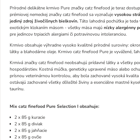
Prírodné delikátne krmivo Pure značky catz finefood je teraz dostup
prémiovej nemeckej značky catz finefood sa vyznačuje
vysokou strá
jediný zdroj živočíšnych bielkovín.
Táto lahodná pochúťka je teda v
exotickým klokaním mäsom - všetky mäsa majú
nízky alergénny p
pre jedincov trpiacich alergiami či potravinovou intoleranciou.
Krmivo obsahuje výhradne vysoko kvalitné prírodné suroviny: okr
látky a blahodárne oleje. Krmivo catz finefood Pure je vyvážené, ľah
Krmivá značky catz finefood neobsahujú prídavné látky a všetky p
hospodárstiev. Kostná múčka, geneticky upravené mäso alebo ochuc
prísnou veterinárnou kontrolou, aby bola zachované vysoká kvalit
ostávajú zachované všetky dôležité živiny a esenciálne mastné kyse
taurínu.
Mix catz finefood Pure Selection
I obsahuje:
2 x 85 g kuracie
2 x 85 g diviak
2 x 85 g jahňacie
2 x 85 g ovčie