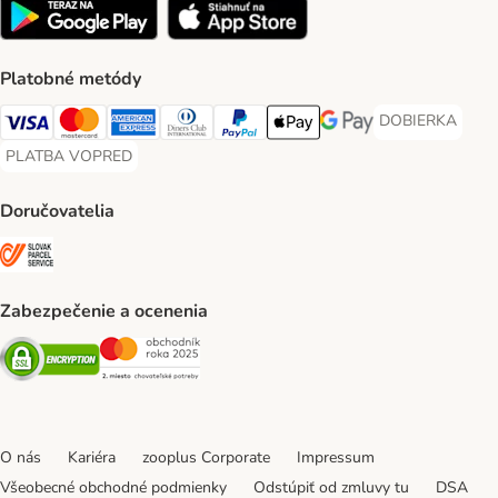
Platobné metódy
DOBIERKA
DOBIERKA Paym
Visa Payment Method
Mastercard Payment Method
American Express Payment Method
Diners Club Payment Method
PayPal Payment Method
Apple Pay Payment Method
Google Pay Payment Me
PLATBA VOPRED
PLATBA VOPRED Payment Method
Doručovatelia
SLOVAK PARCEL SERVICE Shipping Method
Zabezpečenie a ocenenia
Security
Security
O nás
Kariéra
zooplus Corporate
Impressum
Všeobecné obchodné podmienky
Odstúpiť od zmluvy tu
DSA