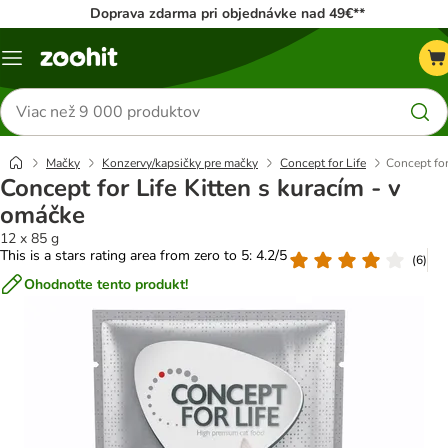
Doprava zdarma pri objednávke nad 49€**
Kategórie
Hľadať
produkty
Mačky
Konzervy/kapsičky pre mačky
Concept for Life
Concept for
Concept for Life Kitten s kuracím - v
omáčke
12 x 85 g
This is a stars rating area from zero to 5: 4.2/5
(
6
)
Ohodnoťte tento produkt!