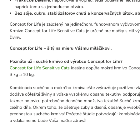
Praktické balenie:
naporciované vopred, teda podávané neustále č
napriek tomu sa jednoducho otvára.
Bez sóje, cukru, stabilizátorov chuti a konzervačných látok, a
Concept for Life je založený na jedinečnom, fundovanom výživovom k
Krmivo Concept for Life Sensitive Cats je určené pre mačky s citl
živiny.
Concept for Life – šitý na mieru Vášmu miláčikovi.
Poznáte už i suché krmivo od výrobcu Concept for Life?
Concept for Life Sensitive Cats
ideálne dopĺňa mokré krmivo Concept
3 kg a 10 kg.
Kombinácia suchého a mokrého krmiva ešte zvýrazňuje pozitívne vl
dodáva dôležité živiny a vďaka vysokému obsahu tekutiny podporuje 
takmer polovicu potrebného denného množstva tekutín! Suché krmi
celého dňa. Okrem toho, že ošetruje zuby a ďasná, obsahuje vysoký p
prednosťou suchého krmiva! Početné štúdie potvrdzujú: kombinác
a vďaka nemu bude Vaša mačka zdravá!