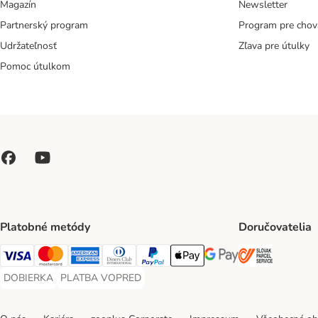
Magazín
Newsletter
Partnerský program
Program pre chov
Udržateľnosť
Zľava pre útulky
Pomoc útulkom
Platobné metódy
Doručovatelia
SLOVAK P
Visa Payment Method
Mastercard Payment Method
American Express Payment Method
Diners Club Payment Method
PayPal Payment Method
Apple Pay Payment Method
Google Pay Payment Me
DOBIERKA
PLATBA VOPRED
DOBIERKA Payment Method
PLATBA VOPRED Payment Method