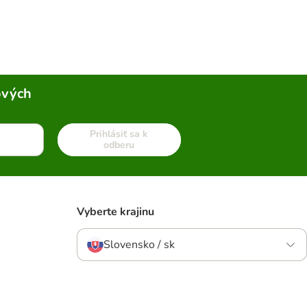
ových
Prihlásiť sa k
odberu
Vyberte krajinu
Slovensko / sk