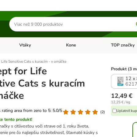
Hľadať
produkty
Vtáky
Kone
TOP značky
Otvoriť menu: Malé zvieratá
Otvoriť menu: Vtáky
Otvoriť menu: 
 Life Sensitive Cats s kuracím - v omáčke
pt for Life
Produkt (3 m
12 x
tive Cats s kuracím
6217
máčke
12,49 €
12,25 € / kg
s rating area from zero to 5: 5.0/5
Uplatniť kup
(
2
)
e tento produkt!
čky s citlivosťou voči strave od 1. roku života,
ženie pre čo najlepšiu stráviteľnosť, šťavnaté kúsky s