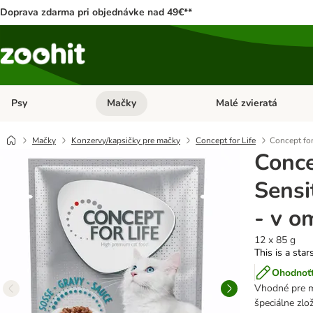
Doprava zdarma pri objednávke nad 49€**
Psy
Mačky
Malé zvieratá
Otvoriť menu: Psy
Otvoriť menu: Mačky
Mačky
Konzervy/kapsičky pre mačky
Concept for Life
Concept for
Conce
Sensi
- v o
12 x 85 g
This is a star
Ohodnoťt
Vhodné pre ma
špeciálne zlo