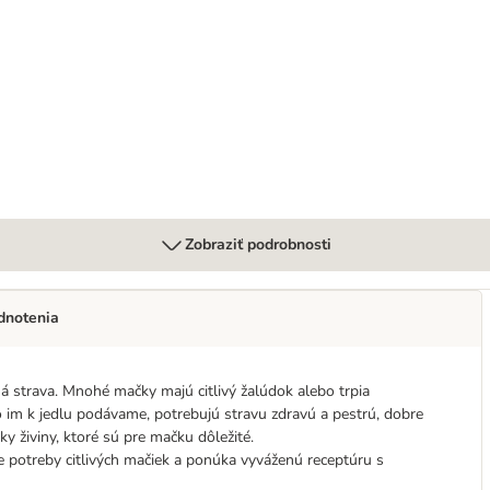
Zobraziť podrobnosti
dnotenia
ná strava. Mnohé mačky majú citlivý žalúdok alebo trpia
čo im k jedlu podávame, potrebujú stravu zdravú a pestrú, dobre
y živiny, ktoré sú pre mačku dôležité.
 potreby citlivých mačiek a ponúka vyváženú receptúru s