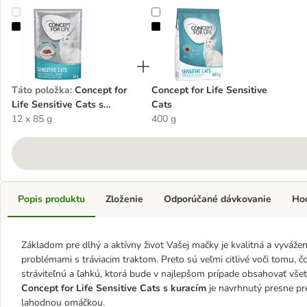
Concept for Life Sensitive Cats s kuracím - v omáčke
Concept for Life Sensitive Cats
Táto položka
:
Concept for
Concept for Life Sensitive
Life Sensitive Cats s
Cats
kuracím - v omáčke
12 x 85 g
400 g
Popis produktu
Zloženie
Odporúčané dávkovanie
Ho
Základom pre dlhý a aktívny život Vašej mačky je kvalitná a vyváže
problémami s tráviacim traktom. Preto sú veľmi citlivé voči tomu, 
stráviteľnú a ľahkú, ktorá bude v najlepšom prípade obsahovať všetk
Concept for Life Sensitive Cats s kuracím
je navrhnutý presne pre
lahodnou omáčkou.