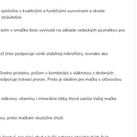
 spoločne s kvalitnými a funkčnými surovinami a skvele
stráviteľné.
uracím v omáčke bolo vyvinuté na základe vedeckých poznatkov pre
sť čriev podporuje vznik stabilnej mikroflóry, rovnako ako
číšneho proteínu, pričom v kombinácii s vlákninou z drobných
dporuje tráviaci proces. Preto je ideálne pre mačky s citlivosťou
vlákninu, vitamíny i minerálne látky, ktoré zaistia Vašej mačke
kou, preto mačkám skutočne chutí.