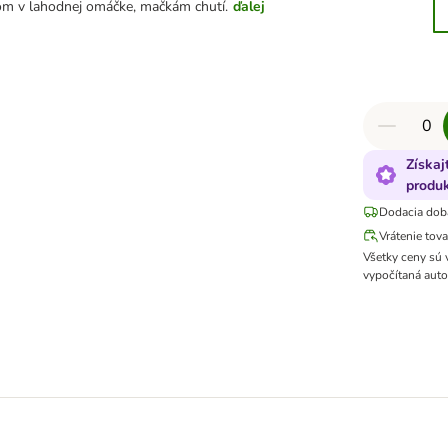
m v lahodnej omáčke, mačkám chutí.
ďalej
Získaj
produk
Dodacia dob
Vrátenie tov
Všetky ceny sú
vypočítaná auto