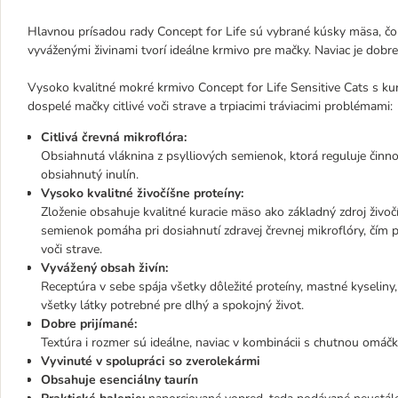
Hlavnou prísadou rady Concept for Life sú vybrané kúsky mäsa, čo
vyváženými živinami tvorí ideálne krmivo pre mačky. Naviac je dobre 
Vysoko kvalitné mokré krmivo Concept for Life Sensitive Cats s k
dospelé mačky citlivé voči strave a trpiacimi tráviacimi problémami:
Citlivá črevná mikroflóra:
Obsiahnutá vláknina z psylliových semienok, ktorá reguluje činno
obsiahnutý inulín.
Vysoko kvalitné živočíšne proteíny:
Zloženie obsahuje kvalitné kuracie mäso ako základný zdroj živo
semienok pomáha pri dosiahnutí zdravej črevnej mikroflóry, čím po
voči strave.
Vyvážený obsah živín:
Receptúra v sebe spája všetky dôležité proteíny, mastné kyseliny, 
všetky látky potrebné pre dlhý a spokojný život.
Dobre prijímané:
Textúra i rozmer sú ideálne, naviac v kombinácii s chutnou omáč
Vyvinuté v spolupráci so zverolekármi
Obsahuje esenciálny taurín