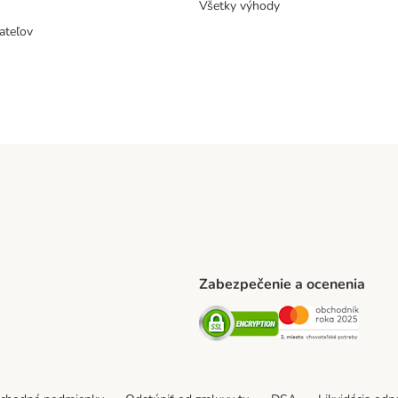
Všetky výhody
ateľov
Zabezpečenie a ocenenia
ARCEL SERVICE Shipping Method
Security
Securit
thod