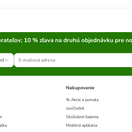
rateľov; 10 % zľava na druhú objednávku pre n
sť
Nakupovanie
% Akcie a ponuky
zooOutlet
m
Skúšobné balenia
atka
Mobilná aplikácia