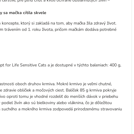
erstvé, pre plnú chuť a kvôli ochrane obsiahnutých živín –
by sa mačka cítila skvele
oncepte, ktorý si zakladá na tom, aby mačka žila zdravý život.
ivým trávením od 1. roku života, pričom mačkám dodáva potrebné
 for Life Sensitive Cats a je dostupné v týchto baleniach: 400 g,
astnosti oboch druhov krmiva. Mokré krmivo je veľmi chutné,
zdravie obličiek a močových ciest. Balíček 85 g krmiva pokryje
vo oproti tomu je vhodné rozdeliť do menších dávok v priebehu
odiel živín ako sú bielkoviny alebo vláknina, čo je dôležitou
ia suchého a mokrého krmiva zodpovedá prirodzenému stravovaniu