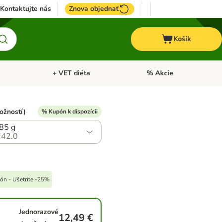
Kontaktujte nás
Znova objednať
Košík
+ VET diéta
% Akcie
Kone
Otvoriť menu: TOP značky
Otvoriť menu: + VET diéta
ožností)
% Kupón k dispozícii
 85 g
42.0
ón - Ušetríte -25%
Jednorazové
12,49 €