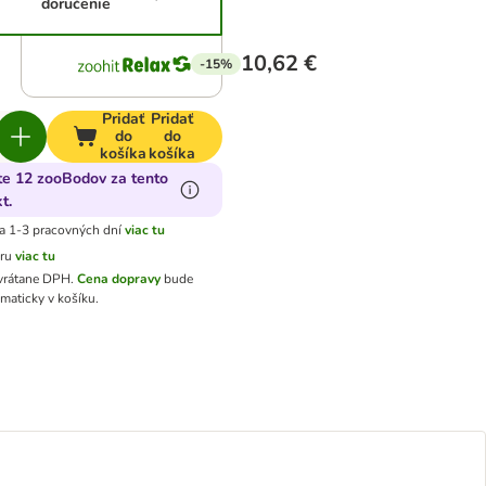
doručenie
10,62 €
-15%
Pridať
Pridať
do
do
košíka
košíka
te 12 zooBodov za tento
t.
a 1-3 pracovných dní
viac tu
aru
viac tu
 vrátane DPH
.
Cena dopravy
bude
maticky v košíku.