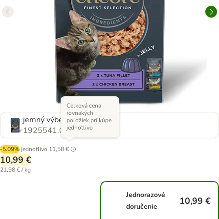
Celková cena
rovnakých
jemný výber (2 druhy)
položiek pri kúpe
jednotlivo
1925541.0
-5.09%
jednotlivo
11,58 €
10,99 €
21,98 € / kg
Jednorazové
10,99 €
doručenie