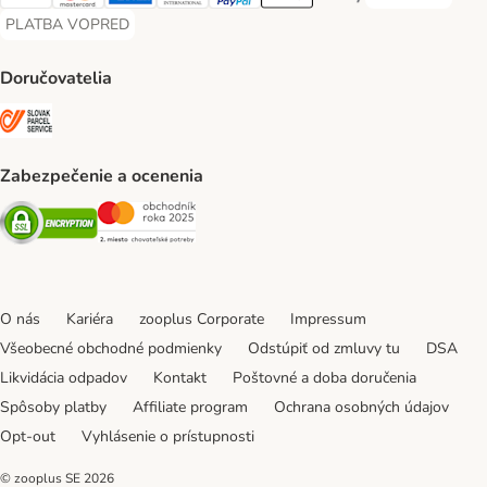
Visa Payment Method
Mastercard Payment Method
American Express Payment Method
Diners Club Payment Method
PayPal Payment Method
Apple Pay Payment Method
Google Pay Payment Me
PLATBA VOPRED
PLATBA VOPRED Payment Method
Doručovatelia
SLOVAK PARCEL SERVICE Shipping Method
Zabezpečenie a ocenenia
Security
Security
O nás
Kariéra
zooplus Corporate
Impressum
Všeobecné obchodné podmienky
Odstúpiť od zmluvy tu
DSA
Likvidácia odpadov
Kontakt
Poštovné a doba doručenia
Spôsoby platby
Affiliate program
Ochrana osobných údajov
Opt-out
Vyhlásenie o prístupnosti
© zooplus SE
2026