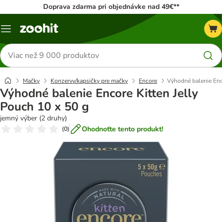
Doprava zdarma pri objednávke nad 49€**
Kategórie
Hľadať
produkty
Mačky
Konzervy/kapsičky pre mačky
Encore
Výhodné balenie Enco
Výhodné balenie Encore Kitten Jelly
Pouch 10 x 50 g
jemný výber (2 druhy)
Ohodnoťte tento produkt!
(
0
)