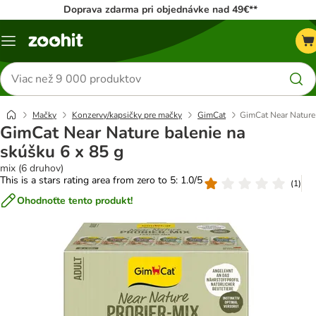
Doprava zdarma pri objednávke nad 49€**
Kategórie
Hľadať
produkty
Mačky
Konzervy/kapsičky pre mačky
GimCat
GimCat Near Nature 
GimCat Near Nature balenie na
skúšku 6 x 85 g
mix (6 druhov)
This is a stars rating area from zero to 5: 1.0/5
(
1
)
Ohodnoťte tento produkt!