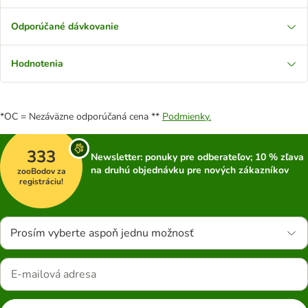
Odporúčané dávkovanie
Hodnotenia
*OC = Nezáväzne odporúčaná cena **
Podmienky.
333
Newsletter: ponuky pre odberateľov; 10 % zľava
na druhú objednávku pre nových zákazníkov
zooBodov za
registráciu!
Prosím vyberte aspoň jednu možnosť