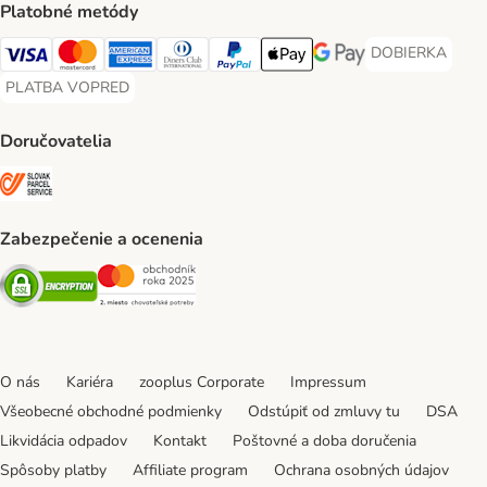
Platobné metódy
DOBIERKA
DOBIERKA Paym
Visa Payment Method
Mastercard Payment Method
American Express Payment Method
Diners Club Payment Method
PayPal Payment Method
Apple Pay Payment Method
Google Pay Payment Me
PLATBA VOPRED
PLATBA VOPRED Payment Method
Doručovatelia
SLOVAK PARCEL SERVICE Shipping Method
Zabezpečenie a ocenenia
Security
Security
O nás
Kariéra
zooplus Corporate
Impressum
Všeobecné obchodné podmienky
Odstúpiť od zmluvy tu
DSA
Likvidácia odpadov
Kontakt
Poštovné a doba doručenia
Spôsoby platby
Affiliate program
Ochrana osobných údajov