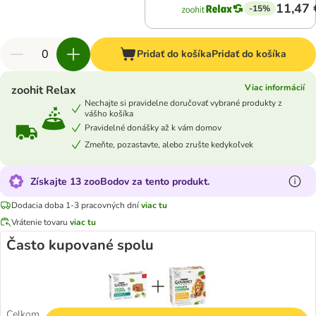
11,47 
-15%
Pridať do košíka
Pridať do košíka
Viac informácií
zoohit Relax
Nechajte si pravidelne doručovať vybrané produkty z
vášho košíka
Pravidelné donášky až k vám domov
Zmeňte, pozastavte, alebo zrušte kedykoľvek
Získajte 13 zooBodov za tento produkt.
Dodacia doba 1-3 pracovných dní
viac tu
Vrátenie tovaru
viac tu
Často kupované spolu
Celkom