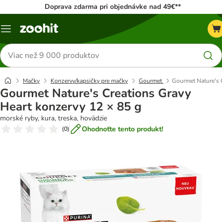
Doprava zdarma pri objednávke nad 49€**
Kategórie
Hľadať
produkty
Mačky
Konzervy/kapsičky pre mačky
Gourmet
Gourmet Nature's 
Gourmet Nature's Creations Gravy
Heart konzervy 12 × 85 g
morské ryby, kura, treska, hovädzie
Ohodnoťte tento produkt!
(
0
)