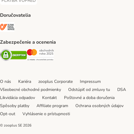
PLATBA VOPRED
PLATBA VOPRED Payment Method
Doručovatelia
SLOVAK PARCEL SERVICE Shipping Method
Zabezpečenie a ocenenia
Security
Security
O nás
Kariéra
zooplus Corporate
Impressum
Všeobecné obchodné podmienky
Odstúpiť od zmluvy tu
DSA
Likvidácia odpadov
Kontakt
Poštovné a doba doručenia
Spôsoby platby
Affiliate program
Ochrana osobných údajov
Opt-out
Vyhlásenie o prístupnosti
© zooplus SE
2026