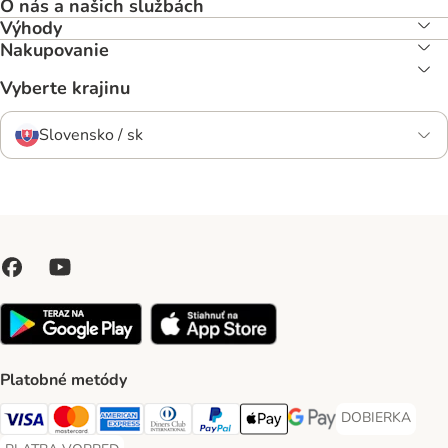
O nás a našich službách
Výhody
Nakupovanie
Vyberte krajinu
Slovensko / sk
Platobné metódy
DOBIERKA
DOBIERKA Paym
Visa Payment Method
Mastercard Payment Method
American Express Payment Method
Diners Club Payment Method
PayPal Payment Method
Apple Pay Payment Method
Google Pay Payment Me