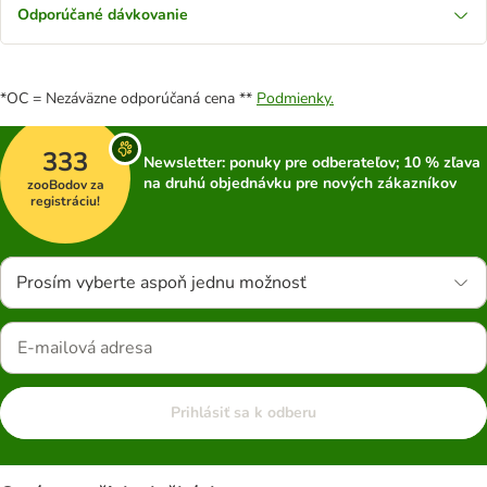
Odporúčané dávkovanie
*OC = Nezáväzne odporúčaná cena **
Podmienky.
333
Newsletter: ponuky pre odberateľov; 10 % zľava
na druhú objednávku pre nových zákazníkov
zooBodov za
registráciu!
Prosím vyberte aspoň jednu možnosť
Prihlásiť sa k odberu