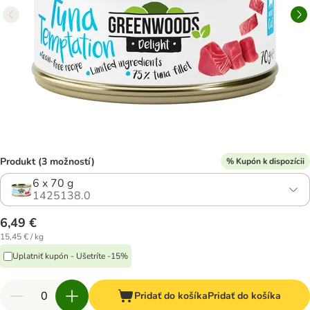
Produkt (3 možností)
% Kupón k dispozícii
6 x 70 g
1425138.0
6,49 €
15,45 € / kg
Uplatniť kupón - Ušetríte -15%
Pridať do košíka
Pridať do košíka