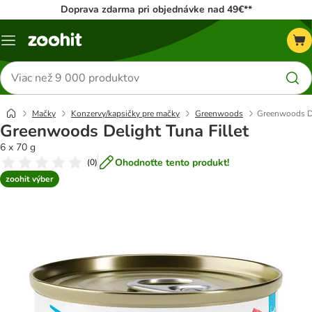
Doprava zdarma pri objednávke nad 49€**
Kategórie
Hľadať
produkty
Mačky
Konzervy/kapsičky pre mačky
Greenwoods
Greenwoods De
Greenwoods Delight Tuna Fillet
6 x 70 g
Ohodnoťte tento produkt!
(
0
)
zoohit výber